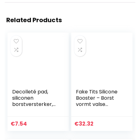
Related Products
Decolleté pad,
Fake Tits Silicone
siliconen
Booster – Borst
borstversterker,
vormt valse
pad, anti-rimpel,
borsten voor
anti-aging, breast,
Crossdresser
lift borst patch
Transgender
€
7.54
€
32.32
vlees (driehoekige
Mastectomie
vorm…
Borstprothese…