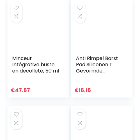
Minceur
Anti Rimpel Borst
Intégrative buste
Pad Siliconen T
en decolleté, 50 ml
Gevormde
Resuable Neck
Anti Veroudering
Huid Glad Patches
€
47.57
€
16.15
voor Vrouwen 2
Stks