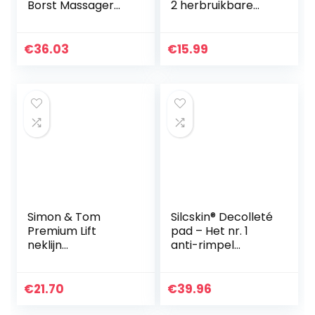
Borst Massager
2 herbruikbare
Vacuümverbeterin
anti-rimpel
g Body Pump 1 Can
siliconen kussens,
Electric Borst
gladmaken en
€
36.03
€
15.99
Zuignap voor
verminderen van
Dames…
halslijnen…
Simon & Tom
Silcskin® Decolleté
Premium Lift
pad – Het nr. 1
neklijn
anti-rimpel
Verstevigende
siliconenpad uit de
Crème, verstrakt
VS – zelfklevend
& Lift de minder
en duurzaam
€
21.70
€
39.96
elastische huid op
herbruikbaar