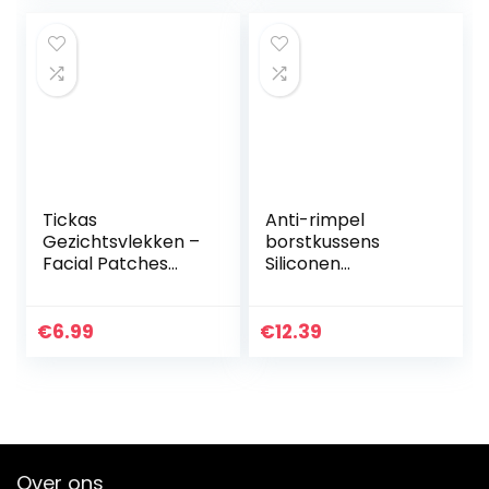
nek en decolleté…
Tickas
Anti-rimpel
Gezichtsvlekken –
borstkussens
Facial Patches
Siliconen
Rimpel Remover
borstversterker
Pads Voor
Herbruikbare anti-
Voorhoofd Rimpel
aging borstlift T-
€
6.99
€
12.39
Kraaienpootjes
vormig
Hals Anti Rimpel…
Lichtgewicht en…
Over ons