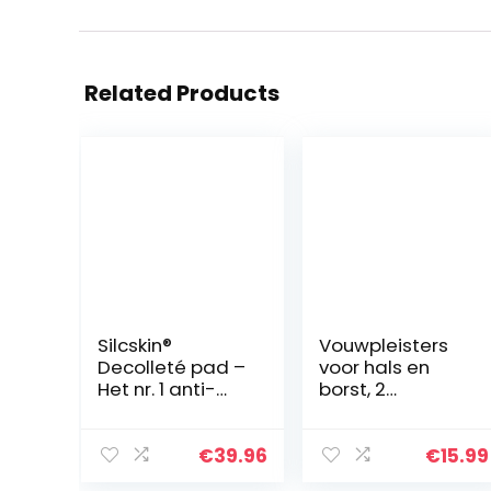
Related Products
Silcskin®
Vouwpleisters
Decolleté pad –
voor hals en
Het nr. 1 anti-
borst, 2
rimpel
herbruikbare
siliconenpad uit
anti-rimpel
de VS –
siliconen
€
39.96
€
15.99
zelfklevend en
kussens,