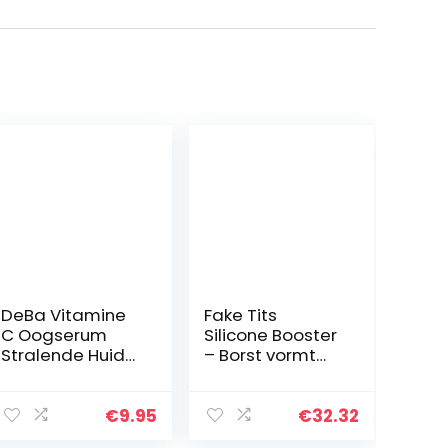
DeBa Vitamine
Fake Tits
C Oogserum
Silicone Booster
Stralende Huid
– Borst vormt
Verrijkt met Pure
valse borsten
Vit. C,
voor
hyaluronzuur en
Crossdresser
€
9.95
€
32.32
klimopextract
Transgender