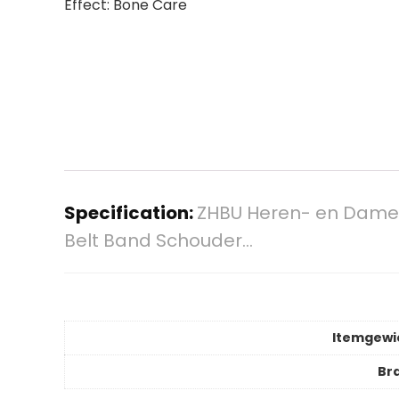
Effect: Bone Care
Specification:
ZHBU Heren- en Dames
Belt Band Schouder…
Itemgewi
Br