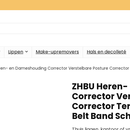
Lippen
Make-upremovers
Hals en decolleté
ren- en Dameshouding Corrector Verstelbare Posture Corrector
ZHBU Heren-
Corrector Ve
Corrector Te
Belt Band Sc
Thuis liggen, kantoor of vri