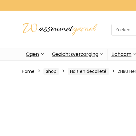
Search
for:
Ogen
Gezichtsverzorging
Lichaam
Home
Shop
Hals en decolleté
ZHBU He