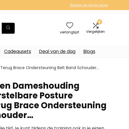
Nieuws en blogs lezen
0
Vergelijken
verlanglijst
Cadeausets
Deal van de dag
Blogs
 Terug Brace Ondersteuning Belt Band Schouder…
 en Dameshouding
rstelbare Posture
rug Brace Ondersteuning
houder…
je tijd.Je kunt tijdens de training ook in je eigen