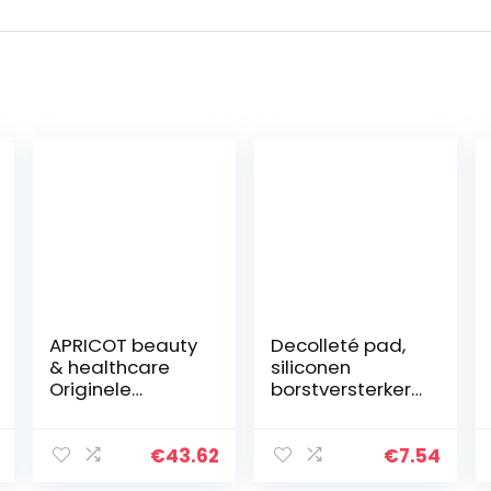
APRICOT beauty
Decolleté pad,
& healthcare
siliconen
Originele
borstversterker,
Dédecolleté
pad, anti-
pad “liberté
rimpel, anti-
dédecolleté”
aging, breast,
€
43.62
€
7.54
met hyaluuron!
lift borst patch