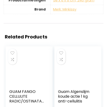
Productafmetingen
‎58 x 6 x 6 cm; 240 gram
Brand
Merk: Minkissy
Related Products
GUAM FANGO
Guam Algenslijm
CELLULITE
koude actie 1 kg
RADIC/OSTINATA
anti-cellulitis
500GR.