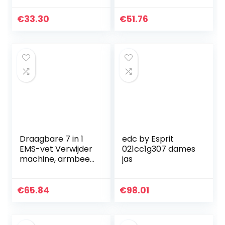
€
33.30
€
51.76
Draagbare 7 in 1
edc by Esprit
EMS-vet Verwijder
021cc1g307 dames
machine, armbeen
jas
buikvet
verwijderen, voor
gewichtsverlies
€
65.84
€
98.01
huidverjonging
rimpel…