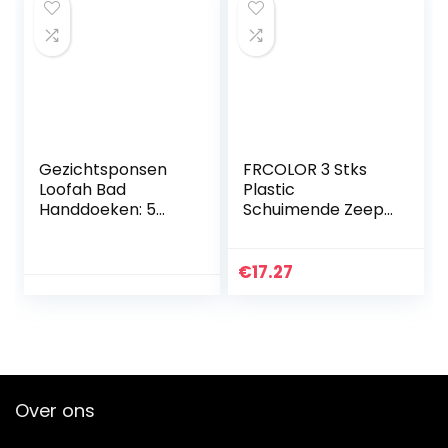
Gezichtsponsen
FRCOLOR 3 Stks
Loofah Bad
Plastic
Handdoeken: 5
Schuimende Zeep
Stks Natuurlijke
Flessen
Compressed
Handmatige
Cellulose Make
Gezichtsreiniger
€
17.27
Remover Pads
Bubble Maker
Badhanddoeken…
Gezicht Wassen
Schuim Cup
Reizen…
Over ons