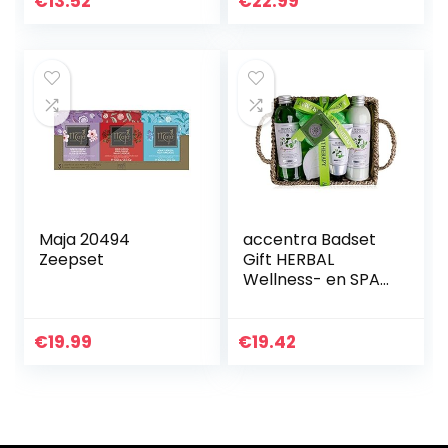
€
13.52
€
22.99
geluiden en
Retinol –
bewegingen en…
Gezichtsroller –
100% Pure Jade…
Maja 20494
accentra Badset
Zeepset
Gift HERBAL
Wellness- en SPA-
set van in
zeegrasmand-
Prachtige 6-delige
€
19.99
€
19.42
cadeauset voor
elke gelegenheid…