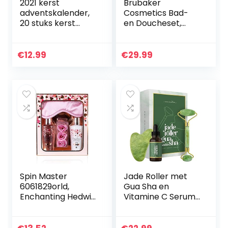
2021 kerst
Brubaker
adventskalender,
Cosmetics Bad-
20 stuks kerst
en Doucheset,
adventskalender
Kokosnoot &
set mini natuurlijk
Aardbeigeur, 11-
kristal agaat
delige Cadeauset
€
12.99
€
29.99
stenen rotsen
in Vintage
mineralen…
Plantenbak
Spin Master
Jade Roller met
6061829orld,
Gua Sha en
Enchanting Hedwig
Vitamine C Serum
Interactive Harry
– Met
Potter Owl met
Hyaluronzuur,
meer dan 15
Collageen en