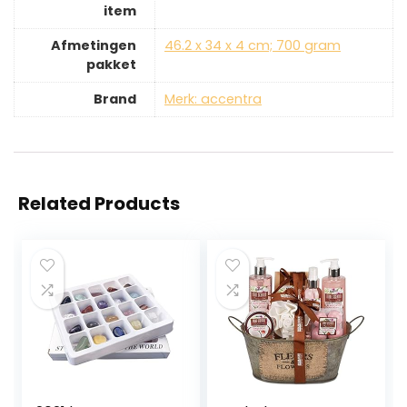
item
Afmetingen
‎46.2 x 34 x 4 cm; 700 gram
pakket
Brand
Merk: accentra
Related Products