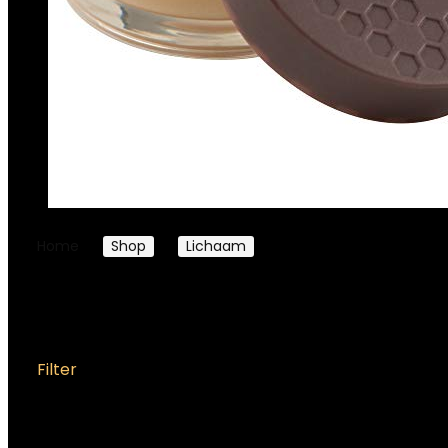
Home
Shop
Lichaam
Scrubs
Scrubs
Filter
Showing 1–12 of 56 results