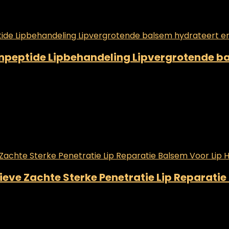
enpeptide Lipbehandeling Lipvergrotende b
ctieve Zachte Sterke Penetratie Lip Reparat