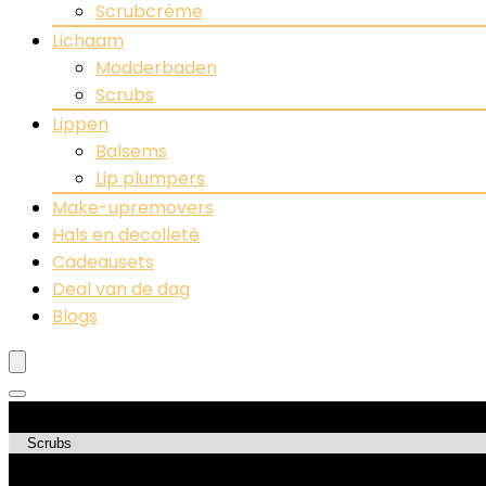
Scrubcrème
Lichaam
Modderbaden
Scrubs
Lippen
Balsems
Lip plumpers
Make-upremovers
Hals en decolleté
Cadeausets
Deal van de dag
Blogs
Productcategorieën
Topdeals!!