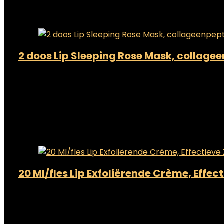
Added to wishlist
Removed from wishlist
0
Add to compare
2 doos Lip Sleeping Rose Mask, collage
Added to wishlist
Removed from wishlist
0
Add to compare
€
17.34
Added to wishlist
Removed from wishlist
0
Add to compare
20 Ml/fles Lip Exfoliërende Crème, Effe
Added to wishlist
Removed from wishlist
0
Add to compare