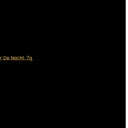
r De Nacht, 7g
€
7.12