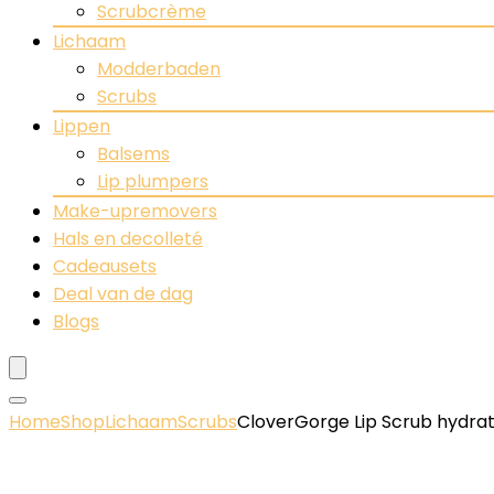
Scrubcrème
Lichaam
Modderbaden
Scrubs
Lippen
Balsems
Lip plumpers
Make-upremovers
Hals en decolleté
Cadeausets
Deal van de dag
Blogs
Home
Shop
Lichaam
Scrubs
CloverGorge Lip Scrub hydrat