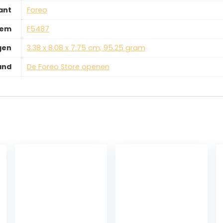
ant
‎Foreo
tem
‎F5487
gen
‎3.38 x 8.08 x 7.75 cm; 95.25 gram
and
De Foreo Store openen