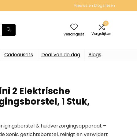
Nieuws en blogs lezen
0
Vergelijken
verlanglijst
Cadeausets
Deal van de dag
Blogs
ni 2 Elektrische
gingsborstel, 1 Stuk,
einigingsborstel & huidverzorgingsapparaat –
e Sonic gezichtsborstel, reinigt en verwijdert