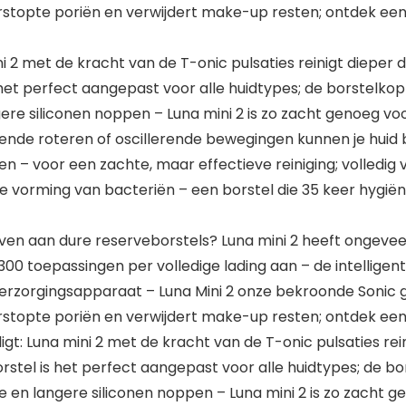
 verstopte poriën en verwijdert make-up resten; ontdek ee
mini 2 met de kracht van de T-onic pulsaties reinigt diepe
 het perfect aangepast voor alle huidtypes; de borstelkop
re siliconen noppen – Luna mini 2 is zo zacht genoeg voo
rende roteren of oscillerende bewegingen kunnen je huid
 voor een zachte, maar effectieve reiniging; volledig va
 vorming van bacteriën – een borstel die 35 keer hygiën
ven aan dure reserveborstels? Luna mini 2 heeft ongeve
300 toepassingen per volledige lading aan – de intelligen
verzorgingsapparaat – Luna Mini 2 onze bekroonde Sonic ge
 verstopte poriën en verwijdert make-up resten; ontdek ee
ligt: Luna mini 2 met de kracht van de T-onic pulsaties re
rstel is het perfect aangepast voor alle huidtypes; de bo
 en langere siliconen noppen – Luna mini 2 is zo zacht g