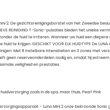
ini 2. De gezichtsreinigingsborstel van het Zweedse be
IEVE REINIGING T-Sonic-pulsaties bieden het unieke verm
 zonder de huid te irriteren. Wanneer uw huid een dieper
gale huid te krijgen. GESCHIKT VOOR ELK HUIDTYPE De LUNA 
nigen. Met 8 instelbare intensiteiten en 3 zones met vers
eft geen reserveonderdelen nodig en, omdat hij extreem h
imale veiligheid en prestaties.
huidverzorging zoals in de spa, maar thuis, Pearl Pink
verzorgingsapparaat – Luna Mini 2 onze bekroonde Sonic ge