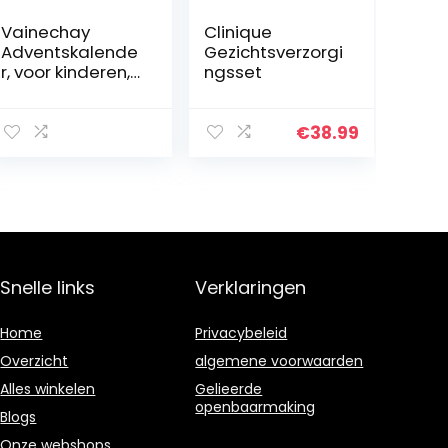
Vainechay
Clinique
Adventskalende
Gezichtsverzorgi
r, voor kinderen,
ngsset
sieraden
€
38.99
Snelle links
Verklaringen
Home
Privacybeleid
Overzicht
algemene voorwaarden
Alles winkelen
Gelieerde
openbaarmaking
Blogs
Onze webshops