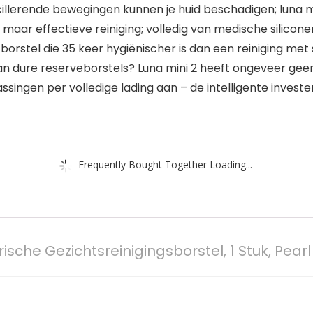
scillerende bewegingen kunnen je huid beschadigen; lun
aar effectieve reiniging; volledig van medische siliconen
orstel die 35 keer hygiënischer is dan een reiniging me
an dure reserveborstels? Luna mini 2 heeft ongeveer ge
assingen per volledige lading aan – de intelligente inves
Frequently Bought Together Loading...
rische Gezichtsreinigingsborstel, 1 Stuk, Pearl