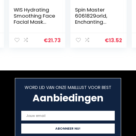
WIS Hydrating
Spin Master
Smoothing Face
6061829orld,
Facial Mask
Enchanting
Sheet 10 Packs
Hedwig
with Hyaluronic
Interactive Harry
Acid,Deeply
Potter Owl met
€
21.73
€
13.52
Moisturizing,Shri
meer dan 15
nk Pores,Anti
geluiden en
Aging…
bewegingen
en…
WORD LID VAN ONZE MAILLIJST VOOR BEST
Aanbiedingen