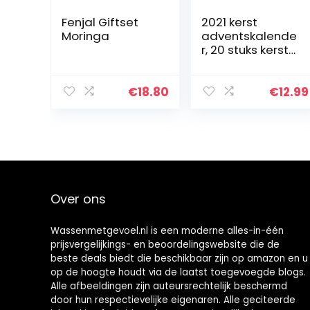
Fenjal Giftset
2021 kerst
Moringa
adventskalende
r, 20 stuks kerst
adventskalende
r set mini
natuurlijk kristal
€
18.80
€
12.99
agaat stenen
rotsen
mineralen…
Over ons
Wassenmetgevoel.nl is een moderne alles-in-één
prijsvergelijkings- en beoordelingswebsite die de
beste deals biedt die beschikbaar zijn op amazon en u
op de hoogte houdt via de laatst toegevoegde blogs.
Alle afbeeldingen zijn auteursrechtelijk beschermd
door hun respectievelijke eigenaren. Alle geciteerde