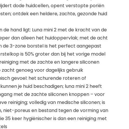
rwijdert dode huidcellen, opent verstopte poriën
sten; ontdek een heldere, zachte, gezonde huid
in de hand ligt: Luna mini 2 met de kracht van de
dieper dan alleen het huidoppervlak; met de acht
en de 3-zone borstel is het perfect aangepast
orstelkop is 50% groter dan bij het vorige model
reiniging met de zachte en langere siliconen
o zacht genoeg voor dagelijks gebruik
nisch gevoel: het schurende roteren of
kunnen je huid beschadigen; luna mini 2 heeft
ang met de zachte siliconen knoppen – voor
e reiniging; volledig van medische siliconen; is
n, niet-poreus en bestand tegen de vorming van
ie 35 keer hygiënischer is dan een reiniging met
tels