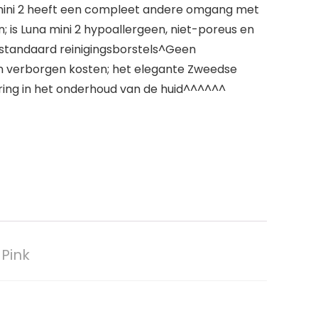
a mini 2 heeft een compleet andere omgang met
; is Luna mini 2 hypoallergeen, niet-poreus en
t standaard reinigingsborstels^Geen
en verborgen kosten; het elegante Zweedse
tering in het onderhoud van de huid^^^^^^
 Pink