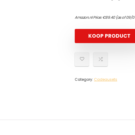
Amazon.nl Price:
€
89.40
(as of 09/0
KOOP PRODUCT
Category:
Cadeausets