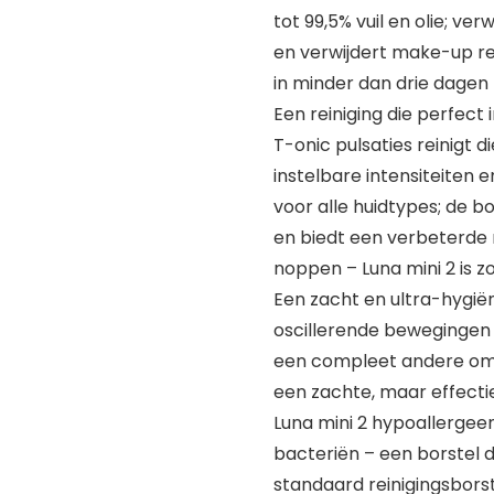
tot 99,5% vuil en olie; ve
en verwijdert make-up re
in minder dan drie dagen
Een reiniging die perfect 
T-onic pulsaties reinigt 
instelbare intensiteiten 
voor alle huidtypes; de b
en biedt een verbeterde 
noppen – Luna mini 2 is z
Een zacht en ultra-hygië
oscillerende bewegingen 
een compleet andere omg
een zachte, maar effectiev
Luna mini 2 hypoallergee
bacteriën – een borstel d
standaard reinigingsbors