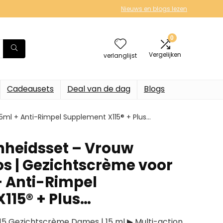
Nieuws en blogs lezen
0
Vergelijken
verlanglijst
Cadeausets
Deal van de dag
Blogs
ml + Anti-Rimpel Supplement X115® + Plus…
onheidsset – Vrouw
 | Gezichtscrème voor
 Anti-Rimpel
115® + Plus…
15 Gezichtscrème Dames | 15 ml ▶ Multi-action