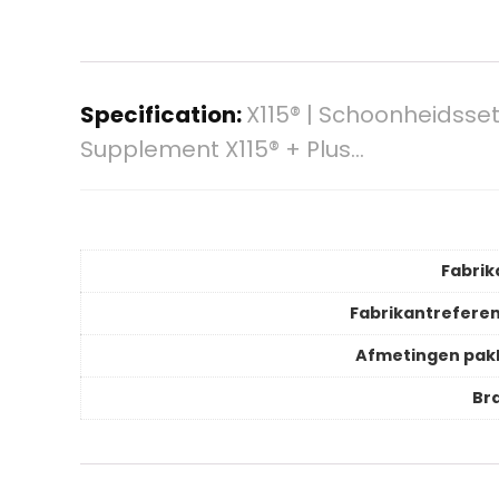
Specification:
X115® | Schoonheidss
Supplement X115® + Plus…
Fabrik
Fabrikantreferen
Afmetingen pak
Br