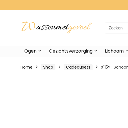
Search
for:
Ogen
Gezichtsverzorging
Lichaam
Home
Shop
Cadeausets
X115® | Scho