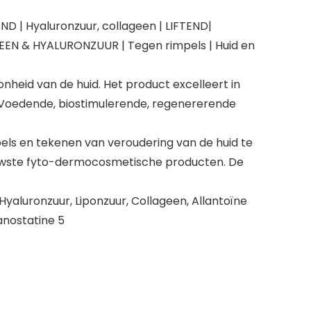
D | Hyaluronzuur, collageen | LIFTEND|
AGEEN & HYALURONZUUR | Tegen rimpels | Huid en
heid van de huid. Het product excelleert in
 Voedende, biostimulerende, regenererende
els en tekenen van veroudering van de huid te
euwste fyto-dermocosmetische producten. De
Hyaluronzuur, Liponzuur, Collageen, Allantoïne
anostatine 5