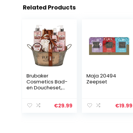
Related Products
Brubaker
Maja 20494
Cosmetics Bad-
Zeepset
en Doucheset,
Kokosnoot &
Aardbeigeur, 11-
delige
€
29.99
€
19.99
Cadeauset in
Vintage
Plantenbak