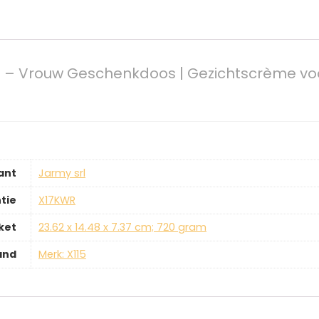
et – Vrouw Geschenkdoos | Gezichtscrème vo
ant
‎Jarmy srl
tie
‎X17KWR
ket
‎23.62 x 14.48 x 7.37 cm; 720 gram
and
Merk: X115