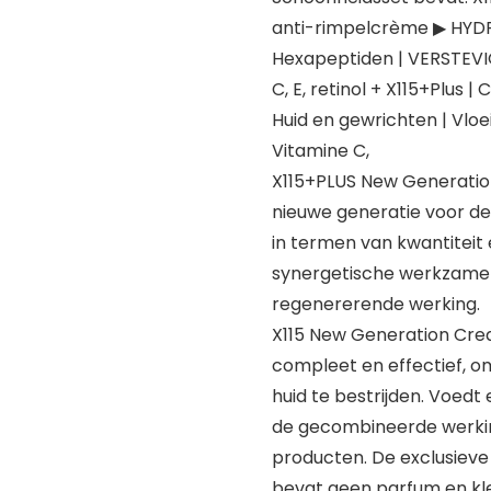
anti-rimpelcrème ▶ HYDRA
Hexapeptiden | VERSTEVIG
C, E, retinol + X115+Plus
Huid en gewrichten | Vlo
Vitamine C,
X115+PLUS New Generation
nieuwe generatie voor de
in termen van kwantiteit
synergetische werkzame 
regenererende werking.
X115 New Generation Crea
compleet en effectief, o
huid te bestrijden. Voed
de gecombineerde werki
producten. De exclusieve
bevat geen parfum en kle