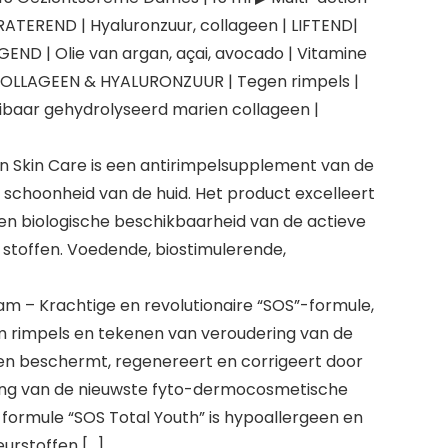
TEREND | Hyaluronzuur, collageen | LIFTEND|
END | Olie van argan, açai, avocado | Vitamine
 | COLLAGEEN & HYALURONZUUR | Tegen rimpels |
eibaar gehydrolyseerd marien collageen |
 Skin Care is een antirimpelsupplement van de
 schoonheid van de huid. Het product excelleert
 en biologische beschikbaarheid van de actieve
stoffen. Voedende, biostimulerende,
m – Krachtige en revolutionaire “SOS”-formule,
m rimpels en tekenen van veroudering van de
t en beschermt, regenereert en corrigeert door
ng van de nieuwste fyto-dermocosmetische
 formule “SOS Total Youth” is hypoallergeen en
urstoffen […].