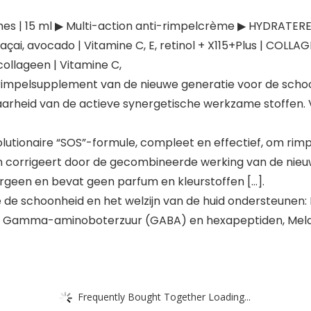
s | 15 ml ▶ Multi-action anti-rimpelcrème ▶ HYDRATEREN
çai, avocado | Vitamine C, E, retinol + X115+Plus | COLL
ollageen | Vitamine C,
rimpelsupplement van de nieuwe generatie voor de schoon
aarheid van de actieve synergetische werkzame stoffen.
utionaire “SOS”-formule, compleet en effectief, om rimp
en corrigeert door de gecombineerde werking van de ni
ergeen en bevat geen parfum en kleurstoffen […].
e de schoonheid en het welzijn van de huid ondersteunen: 
e E, Gamma-aminoboterzuur (GABA) en hexapeptiden, Mel
Frequently Bought Together Loading...