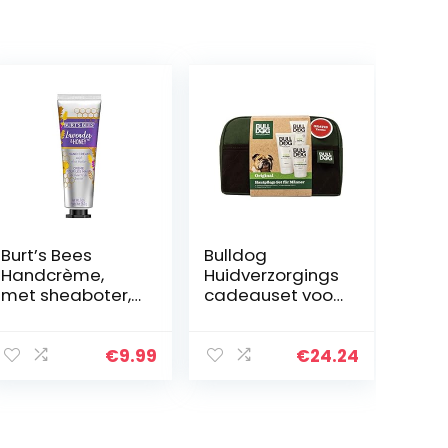
Burt’s Bees
Bulldog
Handcrème,
Huidverzorgings
met sheaboter,
cadeauset voor
lavendel en
mannen, 644 g
honing, tube van
28,3 g
€
9.99
€
24.24