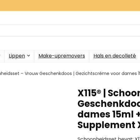
Lippen
Make-upremovers
Hals en decolleté
onheidsset – Vrouw Geschenkdoos | Gezichtscrème voor dames 15
X115® | Scho
Geschenkdoos
dames 15ml +
Supplement X
Schoonheidsset bevat: X1