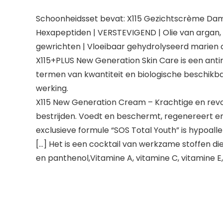
Schoonheidsset bevat: X115 Gezichtscrème Dame
Hexapeptiden | VERSTEVIGEND | Olie van argan, a
gewrichten | Vloeibaar gehydrolyseerd marien c
X115+PLUS New Generation Skin Care is een anti
termen van kwantiteit en biologische beschikb
werking.
X115 New Generation Cream – Krachtige en revol
bestrijden. Voedt en beschermt, regenereert 
exclusieve formule “SOS Total Youth” is hypoall
[…] Het is een cocktail van werkzame stoffen di
en panthenol,Vitamine A, vitamine C, vitamin