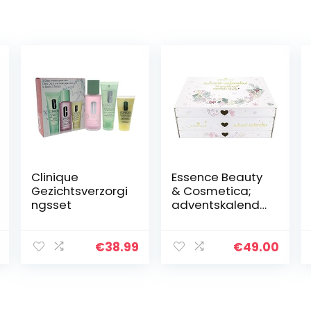
Clinique
Essence Beauty
Gezichtsverzorgi
& Cosmetica;
ngsset
adventskalende
r voor vrouwen
en meisjes; 2021;
met 24
€
38.99
€
49.00
verrassingen
voor Kerstmis;
make-up…