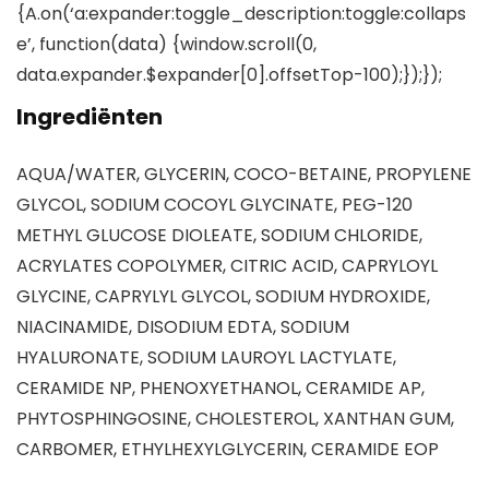
{A.on(‘a:expander:toggle_description:toggle:collaps
e’, function(data) {window.scroll(0,
data.expander.$expander[0].offsetTop-100);});});
Ingrediënten
AQUA/WATER, GLYCERIN, COCO-BETAINE, PROPYLENE
GLYCOL, SODIUM COCOYL GLYCINATE, PEG-120
METHYL GLUCOSE DIOLEATE, SODIUM CHLORIDE,
ACRYLATES COPOLYMER, CITRIC ACID, CAPRYLOYL
GLYCINE, CAPRYLYL GLYCOL, SODIUM HYDROXIDE,
NIACINAMIDE, DISODIUM EDTA, SODIUM
HYALURONATE, SODIUM LAUROYL LACTYLATE,
CERAMIDE NP, PHENOXYETHANOL, CERAMIDE AP,
PHYTOSPHINGOSINE, CHOLESTEROL, XANTHAN GUM,
CARBOMER, ETHYLHEXYLGLYCERIN, CERAMIDE EOP