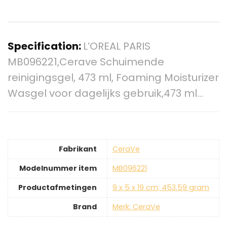
Specification:
L’OREAL PARIS
MB096221,Cerave Schuimende
reinigingsgel, 473 ml, Foaming Moisturizer
Wasgel voor dagelijks gebruik,473 ml…
Fabrikant
‎CeraVe
Modelnummer item
‎MB096221
Productafmetingen
‎9 x 5 x 19 cm; 453.59 gram
Brand
Merk: CeraVe