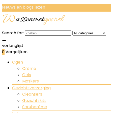
Nieuws en blogs lezen
Search for:
verlanglijst
0
Vergelijken
Ogen
Crème
Gels
Maskers
Gezichtsverzorging
Cleansers
Gezichtskits
Scrubcrème