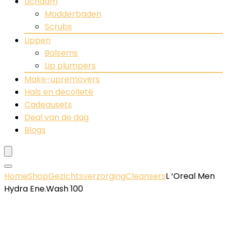
Lichaam
Modderbaden
Scrubs
Lippen
Balsems
Lip plumpers
Make-upremovers
Hals en decolleté
Cadeausets
Deal van de dag
Blogs
Home
Shop
Gezichtsverzorging
Cleansers
L ‘Oreal Men
Hydra Ene.Wash 100