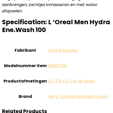
aanbrengen, zachtjes inmasseren en met water
afspoelen
Specification:
L ‘Oreal Men Hydra
Ene.Wash 100
Fabrikant
‎L'Oréal España
Modelnummer item
‎A9815700
Productafmetingen
‎13 x 7.8 x 13 cm; 30 gram
Brand
Merk: L'Oreal Paris Men Expert
Related Products