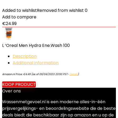
Added to wishlist
Removed from wishlist
0
Add to compare
€
24.99
L ‘Oreal Men Hydra Ene.Wash 100
Description
Additional information
Amazon.nl Price:
€
4.49
(as of 09/04/2023 20:50 PST-
Details
)
KOOP PRODUCT
Over ons
Wassenmetgevoel.nl is een moderne alles-in-één
prijsvergelijkings- en beoordelingswebsite die de beste
deals biedt die beschikbaar zijn op amazon en u op de