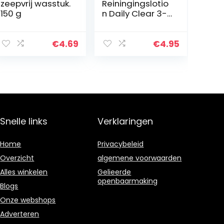
zeepvrij wasstuk.
Reiningingslotio
150 g
n Daily Clear 3-
in-1 Wash 150 ml
€
4.69
€
4.95
Snelle links
Verklaringen
Home
Privacybeleid
Overzicht
algemene voorwaarden
Alles winkelen
Gelieerde
openbaarmaking
Blogs
Onze webshops
Adverteren