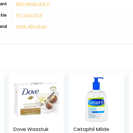
ant
‎BAP Medical B.V.
tie
‎IFU-ALH-004
and
Merk: Alhydran
Dove Wasstuk
Cetaphil Milde