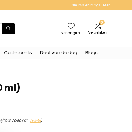
Nieuws en blogs lezen
0
Vergelijken
verlanglijst
Cadeausets
Deal van de dag
Blogs
0 ml)
4/2023 20:50 PST-
Details
)