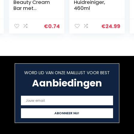
Beauty Cream
Huidreiniger,
Bar met
460ml
sheaboter,
vanille en 11/10 4
moisturizer en
€
0.74
€
24.99
milde
reinigingssubsta
nsen voor
dagelijks…
WORD LID VAN ONZE MAILLIJST VOOR BEST
Aanbiedingen