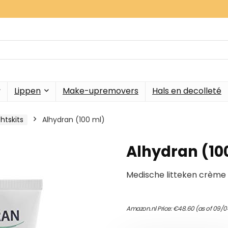
Lippen
Make-upremovers
Hals en decolleté
htskits
Alhydran (100 ml)
Alhydran (10
Medische litteken crème
Amazon.nl Price:
€
48.60
(as of 09/0