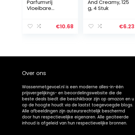
Parfumvrij
And Creamy, 125
Vloeibare
g, 4 Stuk
Handzeep, voor
schone handen,
speciaal
€
10.68
€
6.23
ontwikkeld voor
de gevoelige
huid – 6 x 250
ml…
Over ons
Wassenmetgevoel.nl is een moderne alles-in-één
prijsvergelijkings- en beoordelingswebsite die de
beste deals biedt die beschikbaar zijn op amazon en u
op de hoogte houdt via de laatst toegevoegde blogs.
Alle afbeeldingen zijn auteursrechtelijk beschermd
door hun respectievelijke eigenaren. Alle geciteerde
inhoud is afgeleid van hun respectievelijke bronnen.