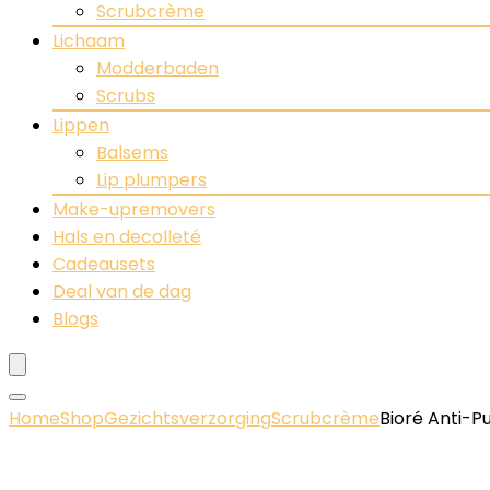
Scrubcrème
Lichaam
Modderbaden
Scrubs
Lippen
Balsems
Lip plumpers
Make-upremovers
Hals en decolleté
Cadeausets
Deal van de dag
Blogs
Home
Shop
Gezichtsverzorging
Scrubcrème
Bioré Anti-Pu