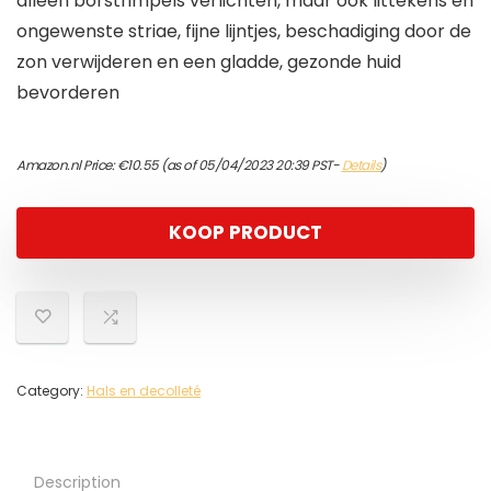
alleen borstrimpels verlichten, maar ook littekens en
ongewenste striae, fijne lijntjes, beschadiging door de
zon verwijderen en een gladde, gezonde huid
bevorderen
Amazon.nl Price:
€
10.55
(as of 05/04/2023 20:39 PST-
Details
)
KOOP PRODUCT
Category:
Hals en decolleté
Description