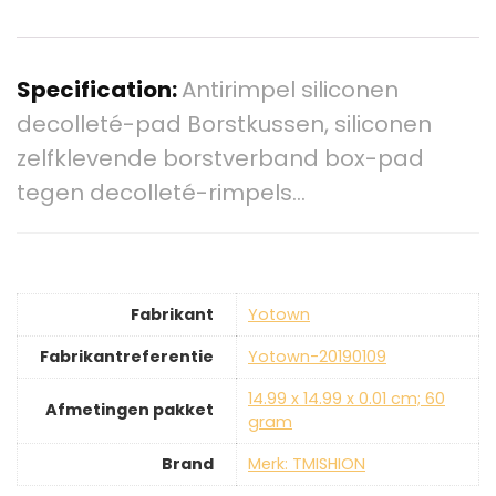
Specification:
Antirimpel siliconen
decolleté-pad Borstkussen, siliconen
zelfklevende borstverband box-pad
tegen decolleté-rimpels…
Fabrikant
‎Yotown
Fabrikantreferentie
‎Yotown-20190109
‎14.99 x 14.99 x 0.01 cm; 60
Afmetingen pakket
gram
Brand
Merk: TMISHION