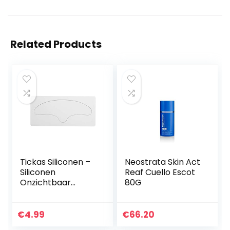
Related Products
Tickas Siliconen –
Neostrata Skin Act
Siliconen
Reaf Cuello Escot
Onzichtbaar
80G
Voorhoofd Pad
Anti-Rimpel
Voorhoofd
€
4.99
€
66.20
Stickers Patch