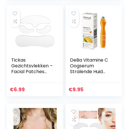
Voorhoofd
Fronslijnen…
Tickas
DeBa Vitamine C
Gezichtsvlekken –
Oogserum
Facial Patches
Stralende Huid
Rimpel Remover
Verrijkt met Pure
Pads Voor
Vit. C, hyaluronzuur
Voorhoofd Rimpel
en klimopextract
€
6.99
€
9.95
Kraaienpootjes
Hals Anti Rimpel…