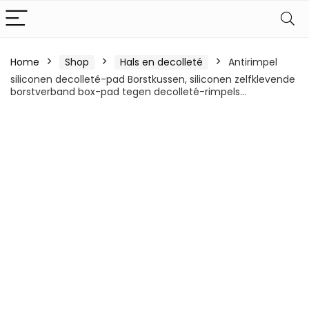
Home
Shop
Hals en decolleté
Antirimpel
siliconen decolleté-pad Borstkussen, siliconen zelfklevende
borstverband box-pad tegen decolleté-rimpels…