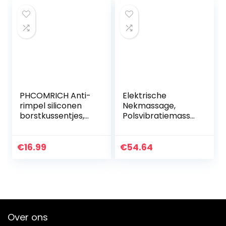
PHCOMRICH Anti-
Elektrische
rimpel siliconen
Nekmassage,
borstkussentjes,
Polsvibratiemassa
100% medische
ge Met
decollette
Verwarming, 4D
borstkussentjes
Cervicale
€
16.99
€
54.64
om te voorkomen
Montagetechnolo
en 2PACKS…
gie Voor Auto-
Kantoorhuis
Over ons