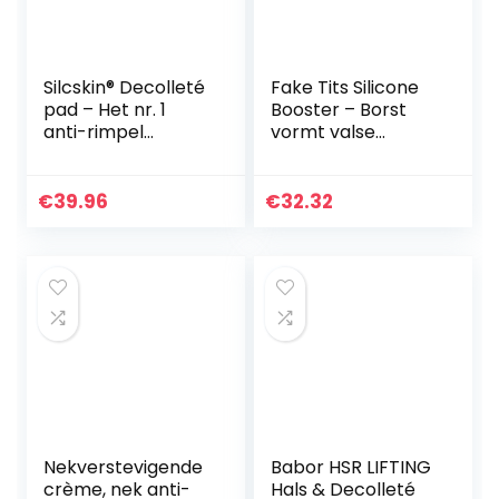
Silcskin® Decolleté
Fake Tits Silicone
pad – Het nr. 1
Booster – Borst
anti-rimpel
vormt valse
siliconenpad uit de
borsten voor
VS – zelfklevend
Crossdresser
en duurzaam
Transgender
€
39.96
€
32.32
herbruikbaar
Mastectomie
Borstprothese…
Nekverstevigende
Babor HSR LIFTING
crème, nek anti-
Hals & Decolleté