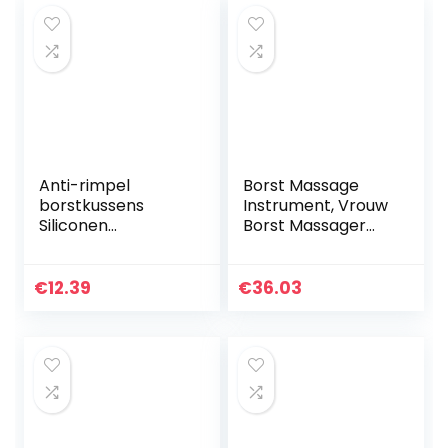
Anti-rimpel
Borst Massage
borstkussens
Instrument, Vrouw
Siliconen
Borst Massager
borstversterker
Vacuümverbeterin
Herbruikbare anti-
g Body Pump 1 Can
aging borstlift T-
Electric Borst
€
12.39
€
36.03
vormig
Zuignap voor
Lichtgewicht en…
Dames…