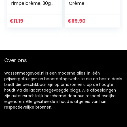
rimpelcrème, 30g
Crème
hals
verhelderende
aanscherping
€
11.19
€
69.90
Moisturizer
verstevigende
liftende…
Over ons
Wassenmetgevoel.nl is een moderne alles-in-één
prijsvergelijkings- en beoordelingswebsite die de beste deals
biedt die beschikbaar zijn op amazon en u op de hoogte
houdt via de laatst toegevoegde blogs. Alle afbeeldingen
zijn auteursrechtelijk beschermd door hun respectievelijke
eigenaren. Alle geciteerde inhoud is afgeleid van hun
respectievelijke bronnen.