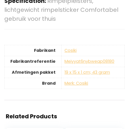
Specification:
Rimpelpleisters,
lichtgewicht rimpelsticker Comfortabel
gebruik voor thuis
Fabrikant
‎Cosiki
Fabrikantreferentie
‎Meiyyat6nybweap08180
Afmetingen pakket
‎19 x 15 x 1 cm; 43 gram
Brand
Merk: Cosiki
Related Products