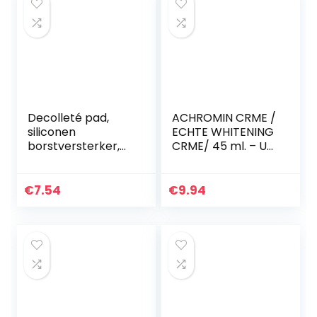
Decolleté pad,
ACHROMIN CRME /
siliconen
ECHTE WHITENING
borstversterker,
CRME/ 45 ml. – UV
pad, anti-rimpel,
verwijdert en
anti-aging, breast,
voorkomt
lift borst patch
herhaling van
€
7.54
€
9.94
vlees (driehoekige
gepigmenteerde
vorm…
donkere vlekken…