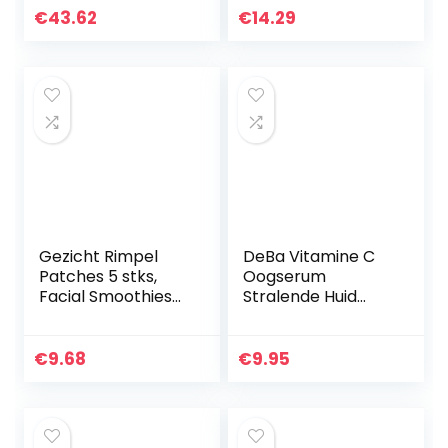
dédecolleté” met
€
43.62
€
14.29
hyaluuron! – Made
in Germany – met
hyaluronzuur –
klinisch bewezen
werkzaamheid!
Gezicht Rimpel
DeBa Vitamine C
Patches 5 stks,
Oogserum
Facial Smoothies
Stralende Huid
Rimpel Remover
Verrijkt met Pure
Strips Anti Rimpel
Vit. C, hyaluronzuur
Patches Rimpel
en klimopextract
€
9.68
€
9.95
Behandeling
Smoothing…