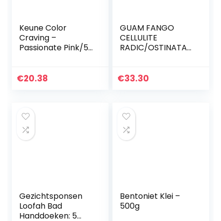
Keune Color
GUAM FANGO
Craving –
CELLULITE
Passionate Pink/5.1
RADIC/OSTINATA
oz by Keune
500GR.
€
20.38
€
33.30
Gezichtsponsen
Bentoniet Klei –
Loofah Bad
500g
Handdoeken: 5