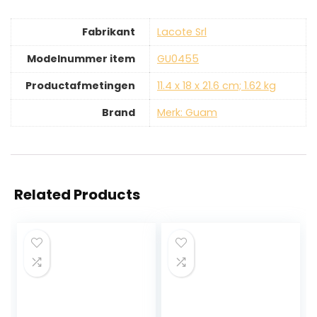
Fabrikant
‎Lacote Srl
Modelnummer item
‎GU0455
Productafmetingen
‎11.4 x 18 x 21.6 cm; 1.62 kg
Brand
Merk: Guam
Related Products