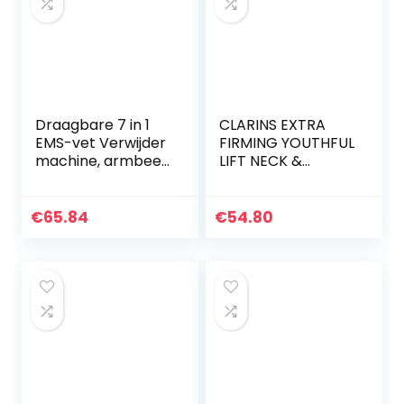
Draagbare 7 in 1
CLARINS EXTRA
EMS-vet Verwijder
FIRMING YOUTHFUL
machine, armbeen
LIFT NECK &
buikvet
DECOLLETE CARE
verwijderen, voor
75ML
gewichtsverlies
€
65.84
€
54.80
huidverjonging
rimpel…