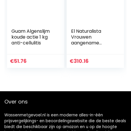
Guam Algenslijm
El Naturalista
koude actie 1 kg
Vrouwen
anti-cellulitis
aangename
bladeren open
teen sandalen
€
51.76
€
310.16
Over ons
Wassenmetgevoel.nl is een moderne alles-in-één
prijsvergelijkings- en beoordelingswebsite die de beste deals
biedt die beschikbaar zijn op amazon en u op de hoogte