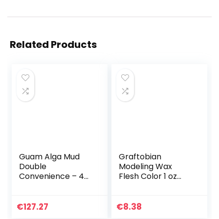
Related Products
Guam Alga Mud
Graftobian
Double
Modeling Wax
Convenience – 4
Flesh Color 1 oz
stuks, 2 glazen
van Graftobian
Alga Mud 1000 g –
750 ml + 2
€
127.27
€
8.38
crèmegels 250 ml