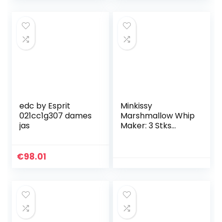
edc by Esprit
Minkissy
021cc1g307 dames
Marshmallow Whip
jas
Maker: 3 Stks
Plastic Rich Foam
Maker Voor Foam
Cleanser en Face
€
98.01
Wash Handleiding
Bubbler…