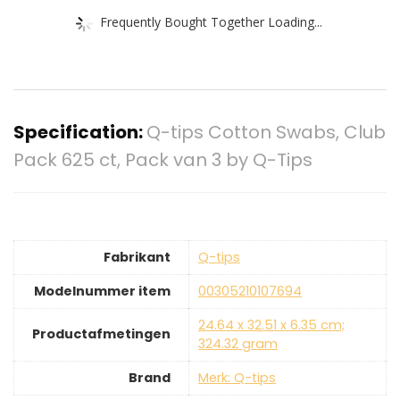
Frequently Bought Together Loading...
Specification:
Q-tips Cotton Swabs, Club
Pack 625 ct, Pack van 3 by Q-Tips
Fabrikant
‎Q-tips
Modelnummer item
‎00305210107694
‎24.64 x 32.51 x 6.35 cm;
Productafmetingen
324.32 gram
Brand
Merk: Q-tips