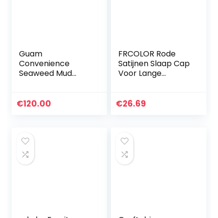
Guam
FRCOLOR Rode
Convenience
Satijnen Slaap Cap
Seaweed Mud
Voor Lange
Classic Anti-
Vlechten Haar
cellulitis 1 kg +
Zijde Lange
crèmegel 250 ml
Satijnen Motorkap
€
120.00
€
26.69
door Guam
Slaap Cap Zachte
Elastische Band…