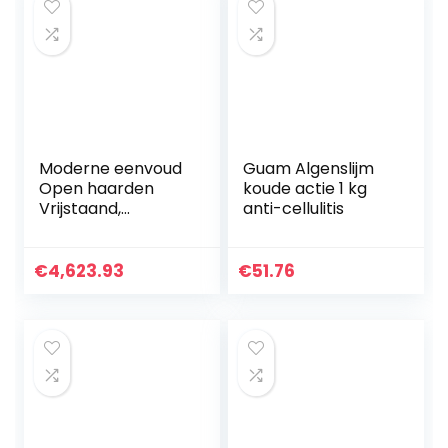
Moderne eenvoud
Guam Algenslijm
Open haarden
koude actie 1 kg
Vrijstaand,
anti-cellulitis
dempen,
stralingsvrij, 1800
W, elektrische
€
4,623.93
€
51.76
open haarden,
elektrische kachel,
3D…