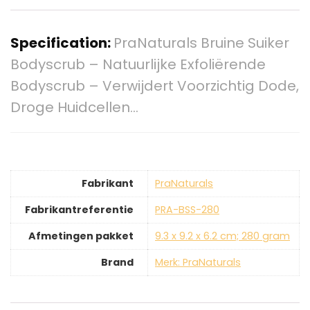
Specification:
PraNaturals Bruine Suiker
Bodyscrub – Natuurlijke Exfoliërende
Bodyscrub – Verwijdert Voorzichtig Dode,
Droge Huidcellen…
Fabrikant
‎PraNaturals
Fabrikantreferentie
‎PRA-BSS-280
Afmetingen pakket
‎9.3 x 9.2 x 6.2 cm; 280 gram
Brand
Merk: PraNaturals