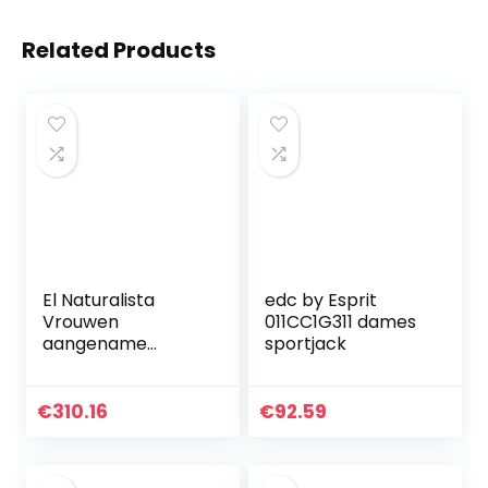
Related Products
El Naturalista
edc by Esprit
Vrouwen
011CC1G311 dames
aangename
sportjack
bladeren open
teen sandalen
€
310.16
€
92.59