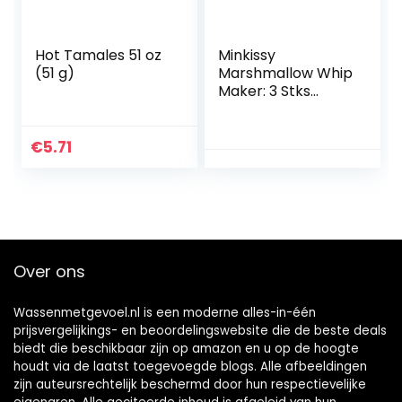
Hot Tamales 51 oz
Minkissy
(51 g)
Marshmallow Whip
Maker: 3 Stks
Plastic Rich Foam
Maker Voor Foam
Cleanser en Face
€
5.71
Wash Handleiding
Bubbler…
Over ons
Wassenmetgevoel.nl is een moderne alles-in-één
prijsvergelijkings- en beoordelingswebsite die de beste deals
biedt die beschikbaar zijn op amazon en u op de hoogte
houdt via de laatst toegevoegde blogs. Alle afbeeldingen
zijn auteursrechtelijk beschermd door hun respectievelijke