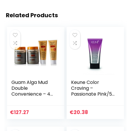
Related Products
Guam Alga Mud
Keune Color
Double
Craving –
Convenience – 4
Passionate Pink/5.1
stuks, 2 glazen
oz by Keune
Alga Mud 1000 g –
750 ml + 2
€
127.27
€
20.38
crèmegels 250 ml