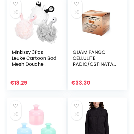
Minkissy 3Pcs
GUAM FANGO
Leuke Cartoon Bad
CELLULITE
Mesh Douche
RADIC/OSTINATA
Ballen Poef
500GR.
Loofahs Wassen
Ballen Exfoliërende
€
18.29
€
33.30
Bad Spons
Lichaam…