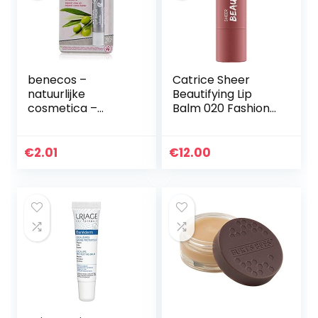
benecos –
Catrice Sheer
natuurlijke
Beautifying Lip
cosmetica –
Balm 020 Fashion
lippenbalsem –
Mauvement
klassiek –
veganistisch
€
2.01
€
12.00