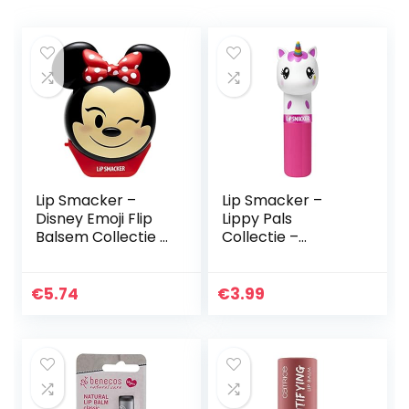
Lip Smacker –
Lip Smacker –
Disney Emoji Flip
Lippy Pals
Balsem Collectie –
Collectie –
Minnie Lipbalsem
Eenhoorn
voor Kinderen –
Lipbalsem voor
Aardbeien Smaak
Kinderen – Unicorn
€
5.74
€
3.99
– Heerlijk Cadeau…
Magic Smaak –
Cadeau voor
Meisjes – 1…