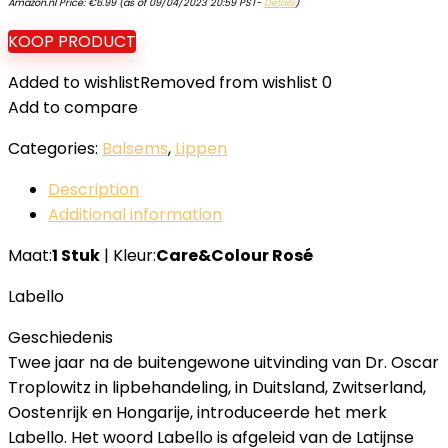
Amazon.nl Price:
€
6.99
(as of 09/04/2023 20:59 PST-
Details
)
KOOP PRODUCT
Added to wishlist
Removed from wishlist
0
Add to compare
Categories:
Balsems
,
Lippen
Description
Additional information
Maat:
1 Stuk
| Kleur:
Care&Colour Rosé
Labello
Geschiedenis
Twee jaar na de buitengewone uitvinding van Dr. Oscar
Troplowitz in lipbehandeling, in Duitsland, Zwitserland,
Oostenrijk en Hongarije, introduceerde het merk
Labello. Het woord Labello is afgeleid van de Latijnse