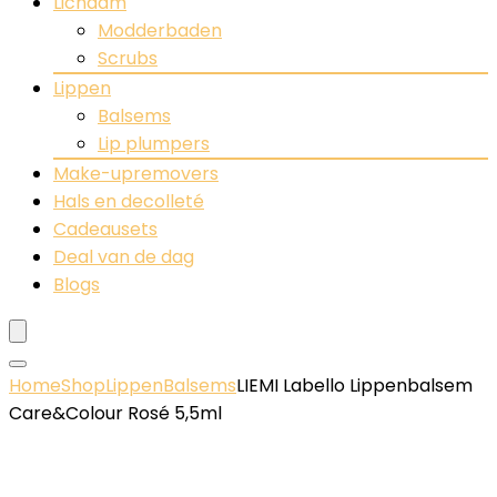
Lichaam
Modderbaden
Scrubs
Lippen
Balsems
Lip plumpers
Make-upremovers
Hals en decolleté
Cadeausets
Deal van de dag
Blogs
Home
Shop
Lippen
Balsems
LIEMI Labello Lippenbalsem
Care&Colour Rosé 5,5ml