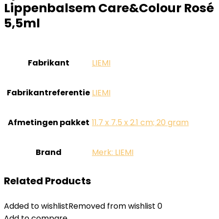
Lippenbalsem Care&Colour Rosé
5,5ml
Fabrikant
‎LIEMI
Fabrikantreferentie
‎LIEMI
Afmetingen pakket
‎11.7 x 7.5 x 2.1 cm; 20 gram
Brand
Merk: LIEMI
Related Products
Added to wishlist
Removed from wishlist
0
Add to compare