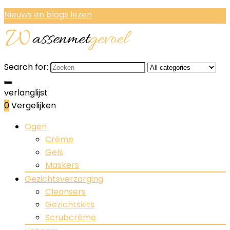
Nieuws en blogs lezen
Search for:
verlanglijst
0
Vergelijken
Ogen
Crème
Gels
Maskers
Gezichtsverzorging
Cleansers
Gezichtskits
Scrubcrème