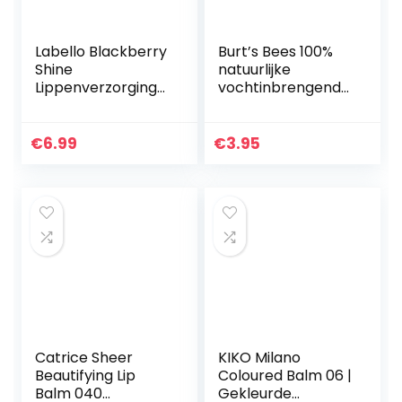
Labello Blackberry
Burt’s Bees 100%
Shine
natuurlijke
Lippenverzorgings
vochtinbrengende
stift in 1 stuks (1 x
lippenbalsem,
4,8 g), met
Originele Bijenwas,
zachtrode glans
4.25 g
€
6.99
€
3.95
en glinsterende
pigmenten…
Catrice Sheer
KIKO Milano
Beautifying Lip
Coloured Balm 06 |
Balm 040
Gekleurde