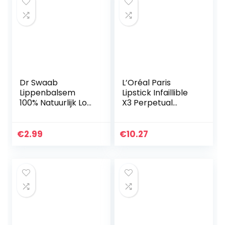
Dr Swaab
L’Oréal Paris
Lippenbalsem
Lipstick Infaillible
100% Natuurlijk Los,
X3 Perpetual
5 G
Brown 117, 5,6 ml
€
2.99
€
10.27