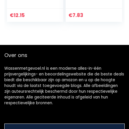
Watermelonade
lippenbalsem met
hydraterende
werking, met een
€
12.15
€
7.83
aangenaam
fruitaroma
Over ons
Wassenmetgevoel.nl is een moderne alles-in-één
prijsvergelijkings- en beoordelingswebsite die de beste deals
biedt die beschikbaar zijn op amazon en u op de hoogte
houdt via de laatst toegevoegde blogs. Alle afbeeldingen
zijn auteursrechtelijk beschermd door hun respectievelijke
eigenaren. Alle geciteerde inhoud is afgeleid van hun
respectievelijke bronnen.