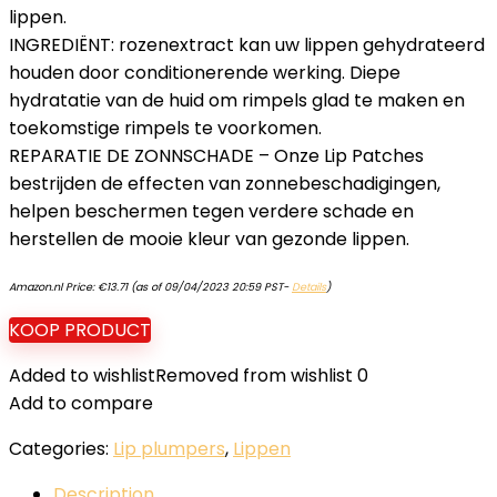
lippen.
INGREDIËNT: rozenextract kan uw lippen gehydrateerd
houden door conditionerende werking. Diepe
hydratatie van de huid om rimpels glad te maken en
toekomstige rimpels te voorkomen.
REPARATIE DE ZONNSCHADE – Onze Lip Patches
bestrijden de effecten van zonnebeschadigingen,
helpen beschermen tegen verdere schade en
herstellen de mooie kleur van gezonde lippen.
Amazon.nl Price:
€
13.71
(as of 09/04/2023 20:59 PST-
Details
)
KOOP PRODUCT
Added to wishlist
Removed from wishlist
0
Add to compare
Categories:
Lip plumpers
,
Lippen
Description