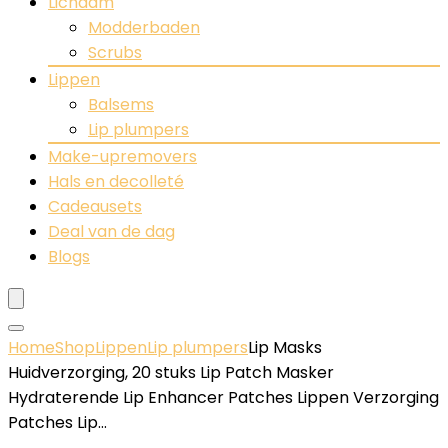
Lichaam
Modderbaden
Scrubs
Lippen
Balsems
Lip plumpers
Make-upremovers
Hals en decolleté
Cadeausets
Deal van de dag
Blogs
Home
Shop
Lippen
Lip plumpers
Lip Masks
Huidverzorging, 20 stuks Lip Patch Masker
Hydraterende Lip Enhancer Patches Lippen Verzorging
Patches Lip…