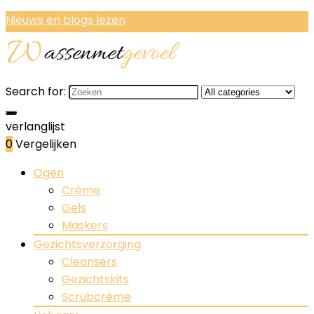
Nieuws en blogs lezen
Search for:
verlanglijst
0
Vergelijken
Ogen
Crème
Gels
Maskers
Gezichtsverzorging
Cleansers
Gezichtskits
Scrubcrème