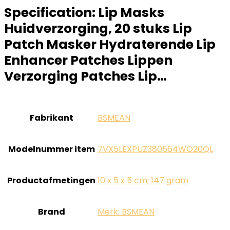
Specification:
Lip Masks
Huidverzorging, 20 stuks Lip
Patch Masker Hydraterende Lip
Enhancer Patches Lippen
Verzorging Patches Lip…
Fabrikant
‎BSMEAN
Modelnummer item
‎7VX5LEXPUZ380564WO20QL
Productafmetingen
‎10 x 5 x 5 cm; 147 gram
Brand
Merk: BSMEAN