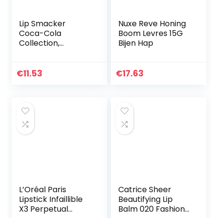
Lip Smacker
Nuxe Reve Honing
Coca-Cola
Boom Levres 15G
Collection,
Bijen Hap
Geschenkset 6
Coca-Cola, Fanta
en Sprite smaak
€
11.53
€
17.63
lippenbalsem,
Assortiment van
smaken…
L’Oréal Paris
Catrice Sheer
Lipstick Infaillible
Beautifying Lip
X3 Perpetual
Balm 020 Fashion