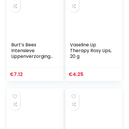
Burt’s Bees
Vaseline Lip
Intensieve
Therapy Rosy Lips,
Lippenverzorging
20 g
voor De Nacht, 7g
€
7.12
€
4.25