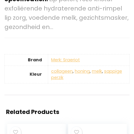
exfoliërende hydraterende anti-rimpel
lip zorg, voedende melk, gezichtsmasker,
gezondheid en…
Brand
Merk: Sraeriot
collageen
,
honing
,
melk
,
sappige
Kleur
perzik
Related Products