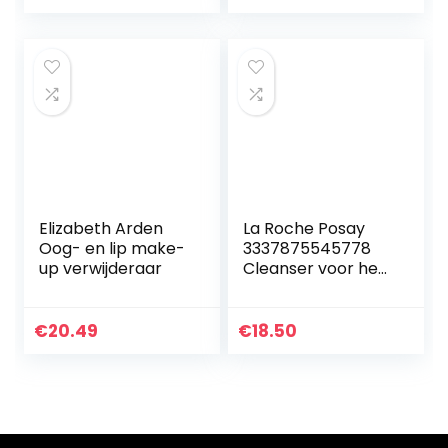
Elizabeth Arden
La Roche Posay
Oog- en lip make-
3337875545778
up verwijderaar
Cleanser voor het
gezicht (1 x 400
ml)
€
20.49
€
18.50