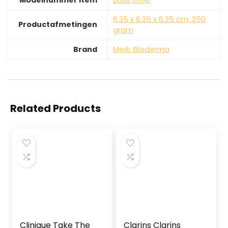
Modelnummer item
‎BU01F00141
‎6.35 x 6.35 x 6.35 cm; 250
Productafmetingen
gram
Brand
Merk: Bioderma
Related Products
Clinique Take The
Clarins Clarins