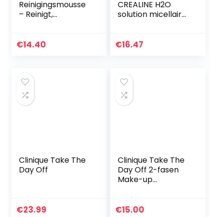
Reinigingsmousse
CREALINE H2O
– Reinigt,
solution micellaire
verwijderd make-
peaux sensibles
up en hydrateert
250 ml
diep zonder de
€
14.40
€
16.47
huid uit te drogen
– 150 ml
Clinique Take The
Clinique Take The
Day Off
Day Off 2-fasen
Make-up
Remover, 125 ml
€
23.99
€
15.00