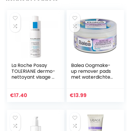
La Roche Posay
Balea Oogmake-
TOLERIANE dermo-
up remover pads
nettoyant visage &
met waterdichte
yeux 200 ml
oliehoudend,
verpakking van 2
stuks (2 x 50 stuks)
€
17.40
€
13.99