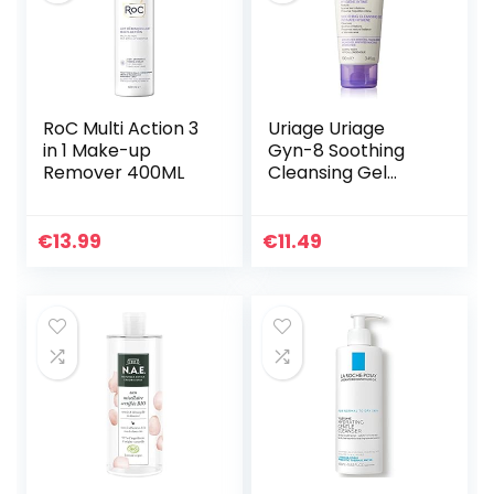
RoC Multi Action 3
Uriage Uriage
in 1 Make-up
Gyn-8 Soothing
Remover 400ML
Cleansing Gel
100ml
€
13.99
€
11.49