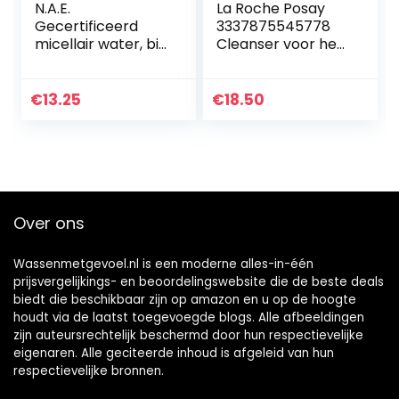
N.A.E.
La Roche Posay
Gecertificeerd
3337875545778
micellair water, bio
Cleanser voor het
– 500 ml.
gezicht (1 x 400
ml)
€
13.25
€
18.50
Over ons
Wassenmetgevoel.nl is een moderne alles-in-één
prijsvergelijkings- en beoordelingswebsite die de beste deals
biedt die beschikbaar zijn op amazon en u op de hoogte
houdt via de laatst toegevoegde blogs. Alle afbeeldingen
zijn auteursrechtelijk beschermd door hun respectievelijke
eigenaren. Alle geciteerde inhoud is afgeleid van hun
respectievelijke bronnen.