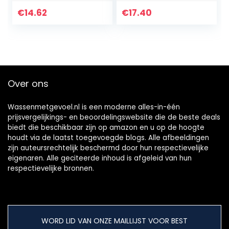
Professionele
Draagbare Lege
€
14.62
€
17.40
Wimper Vloeistof
Buis Voor Vrouw
Meisje…
Over ons
Wassenmetgevoel.nl is een moderne alles-in-één
prijsvergelijkings- en beoordelingswebsite die de beste deals
biedt die beschikbaar zijn op amazon en u op de hoogte
houdt via de laatst toegevoegde blogs. Alle afbeeldingen
zijn auteursrechtelijk beschermd door hun respectievelijke
eigenaren. Alle geciteerde inhoud is afgeleid van hun
respectievelijke bronnen.
WORD LID VAN ONZE MAILLIJST VOOR BEST