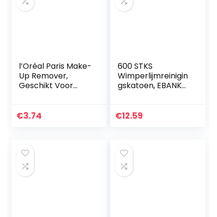
l’Oréal Paris Make-
600 STKS
Up Remover,
Wimperlijmreinigin
Geschikt Voor
gskatoen, EBANKU
Gevoelige Ogen,
Wimperverlenging
125 ml
Lijmdoekjes
Nageldoekjes
€
3.74
€
12.59
Katoenen pads
Niet-geweven
stoffen…