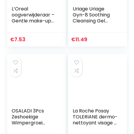
L’Oreal
Uriage Uriage
oogverwijderaar –
Gyn-8 Soothing
Gentle make-up
Cleansing Gel
remover oog, 125
100ml
ml
€
7.53
€
11.49
OSALADI 3Pcs
La Roche Posay
Zeshoekige
TOLERIANE dermo-
Wimpergroei
nettoyant visage &
Vloeistof Buis
yeux 200 ml