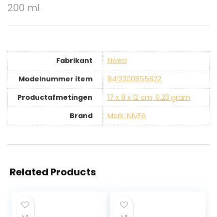
200 ml
Fabrikant
‎Nivea
Modelnummer item
‎8412300855822
Productafmetingen
‎17 x 8 x 12 cm; 0.23 gram
Brand
Merk: NIVEA
Related Products