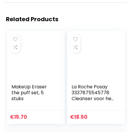
Related Products
MakeUp Eraser
La Roche Posay
the puff set, 5
3337875545778
stuks
Cleanser voor het
gezicht (1 x 400
ml)
€
15.70
€
18.50