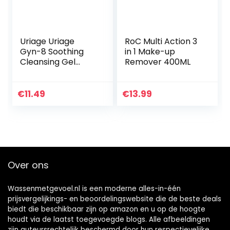
Uriage Uriage
RoC Multi Action 3
Gyn-8 Soothing
in 1 Make-up
Cleansing Gel
Remover 400ML
100ml
€
11.49
€
13.99
Over ons
Wassenmetgevoel.nl is een moderne alles-in-één
prijsvergelijkings- en beoordelingswebsite die de beste deals
biedt die beschikbaar zijn op amazon en u op de hoogte
houdt via de laatst toegevoegde blogs. Alle afbeeldingen
zijn auteursrechtelijk beschermd door hun respectievelijke