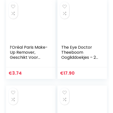
l’Oréal Paris Make-
The Eye Doctor
Up Remover,
Theeboom
Geschikt Voor
Oogliddoekjes – 20
Gevoelige Ogen,
Oogdoekjes Voor
125 ml
Eenmalig Gebruik
– Geschikt Voor
€
3.74
€
17.90
Gevoelige Ogen,
Droge Ogen…