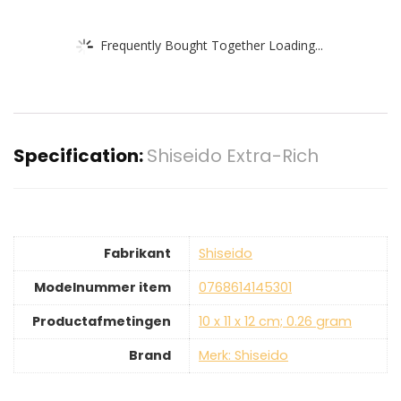
Frequently Bought Together Loading...
Specification:
Shiseido Extra-Rich
Fabrikant
‎Shiseido
Modelnummer item
‎0768614145301
Productafmetingen
‎10 x 11 x 12 cm; 0.26 gram
Brand
Merk: Shiseido