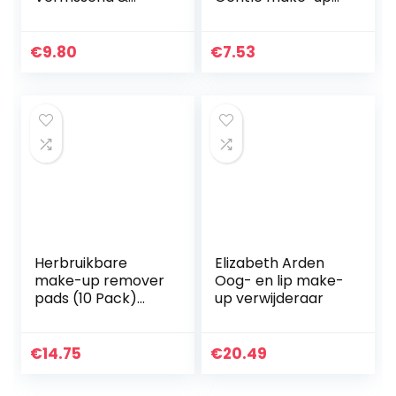
Verzorgend 400ML
remover oog, 125
ml
€
9.80
€
7.53
Herbruikbare
Elizabeth Arden
make-up remover
Oog- en lip make-
pads (10 Pack)
up verwijderaar
bamboe
geborsteld katoen
ronden,
€
14.75
€
20.49
milieuvriendelijk
herbruikbare