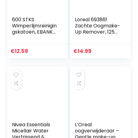
600 STKS
Loreal 693861
Wimperlijmreinigin
Zachte Oogmake-
gskatoen, EBANKU
Up Remover, 125
Wimperverlenging
ml
Lijmdoekjes
Nageldoekjes
€
12.59
€
14.99
Katoenen pads
Niet-geweven
stoffen…
Nivea Essentials
L’Oreal
Micellair Water
oogverwijderaar –
Verfrissend &
Gentle make-up