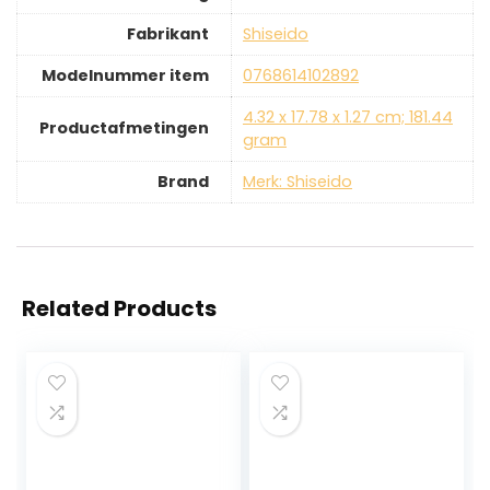
Fabrikant
‎Shiseido
Modelnummer item
‎0768614102892
‎4.32 x 17.78 x 1.27 cm; 181.44
Productafmetingen
gram
Brand
Merk: Shiseido
Related Products