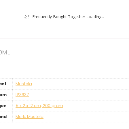
Frequently Bought Together Loading...
0ML
ant
‎Mustela
tem
‎LE3637
gen
‎5 x 2 x 12 cm; 200 gram
and
Merk: Mustela