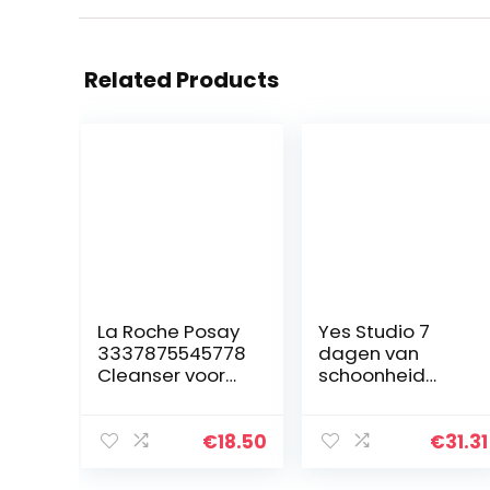
Related Products
La Roche Posay
Yes Studio 7
3337875545778
dagen van
Cleanser voor
schoonheid
het gezicht (1 x
herbruikbare
400 ml)
make-up
remover doeken
€
18.50
€
31.31