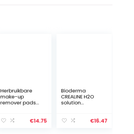
Herbruikbare
Bioderma
make-up
CREALINE H2O
remover pads
solution
(10 Pack)
micellaire peaux
bamboe
sensibles 250 ml
geborsteld
€
14.75
€
16.47
katoen ronden,
milieuvriendelijk