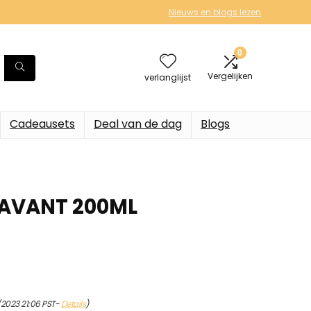
Nieuws en blogs lezen
0
Vergelijken
verlanglijst
Cadeausets
Deal van de dag
Blogs
LAVANT 200ML
2023 21:06 PST-
Details
)