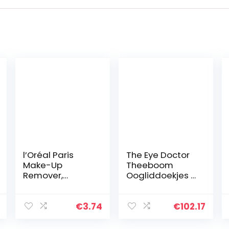
l’Oréal Paris
The Eye Doctor
Make-Up
Theeboom
Remover,
Oogliddoekjes –
Geschikt Voor
260 Oogdoekjes
Gevoelige Ogen,
Voor Eenmalig
125 ml
Gebruik –
€
3.74
€
102.17
Geschikt Voor
Gevoelige Ogen,