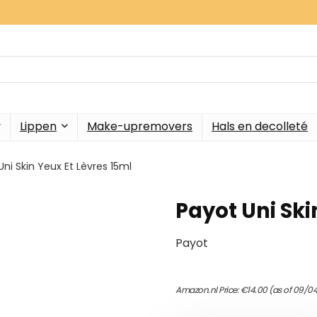
Lippen
Make-upremovers
Hals en decolleté
Uni Skin Yeux Et Lèvres 15ml
Payot Uni Ski
Payot
Amazon.nl Price:
€
14.00
(as of 09/04