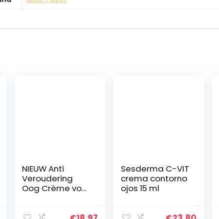
NIEUW Anti
Sesderma C-VIT
Veroudering
crema contorno
Oog Crème voor
ojos 15 ml
Donkere en
Gezwollen
Kringen die
€
18.97
€
23.80