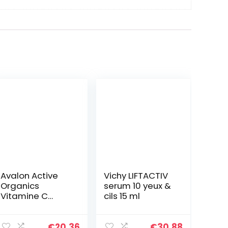
Avalon Active
Vichy LIFTACTIV
Organics
serum 10 yeux &
Vitamine C
cils 15 ml
Revitaliserende
oogcrème met
organische
€
20.36
€
30.88