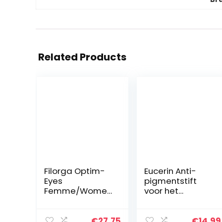
Related Products
Filorga Optim-
Eucerin Anti-
Eyes
pigmentstift
Femme/Women
voor het
Eye Contour, 1 x
corrigeren van
15 ml
huidvlekken, 5 ml
€
27.75
€
14.99