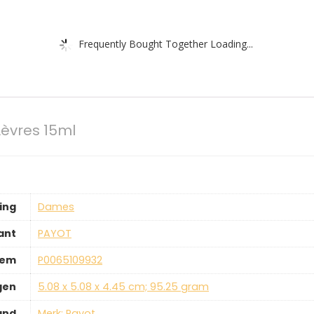
Frequently Bought Together Loading...
Lèvres 15ml
ing
‎Dames
ant
‎PAYOT
tem
‎P0065109932
gen
‎5.08 x 5.08 x 4.45 cm; 95.25 gram
and
Merk: Payot