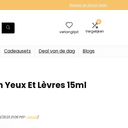
Nieuws en blogs lezen
0
Vergelijken
verlanglijst
Cadeausets
Deal van de dag
Blogs
n Yeux Et Lèvres 15ml
/2023 21:06 PST-
Details
)