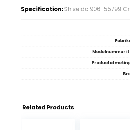
Specification:
Shiseido 906-55799 Cr
Fabrik
Modelnummer i
Productafmetin
Br
Related Products