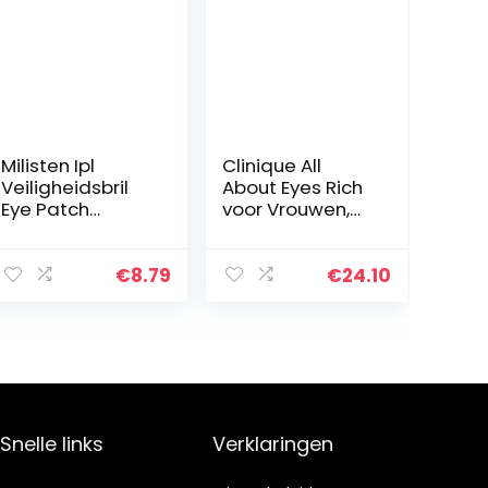
Milisten Ipl
Clinique All
Veiligheidsbril
About Eyes Rich
Eye Patch
voor Vrouwen,
Bescherming Bril
Vermindert
Patiënten Uv
Kringen, 15 ml
Infrarood Led
€
8.79
€
24.10
Rood Blauw Licht
Therapie
Harde…
Snelle links
Verklaringen