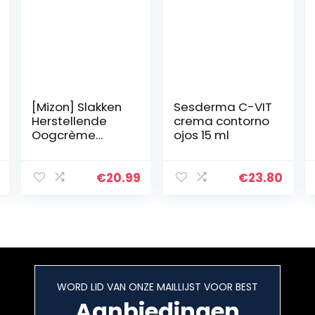
[Mizon] Slakken
Sesderma C-VIT
Herstellende
crema contorno
Oogcrème
ojos 15 ml
(25ml) Dark
Circle-
behandeling,
€
20.99
€
23.80
huidregeneratie
en
vochtinbrengen
de crème
{Snail…
WORD LID VAN ONZE MAILLIJST VOOR BEST
Aanbiedingen