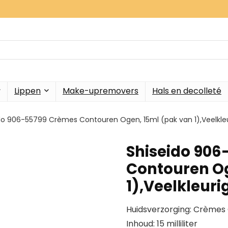
Lippen
Make-upremovers
Hals en decolleté
do 906-55799 Crèmes Contouren Ogen, 15ml (pak van 1),Veelkle
Shiseido 90
Contouren Og
1),Veelkleuri
Huidsverzorging: Crème
Inhoud: 15 milliliter