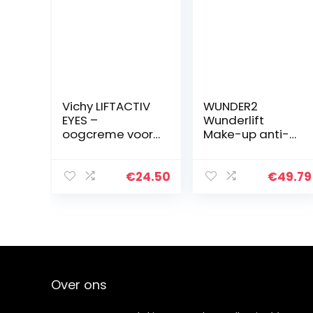
Vichy LIFTACTIV
WUNDER2
EYES –
Wunderlift
oogcreme voor
Make-up anti-
rimpels
rimpelserum,
anti-aging
oogcrème met
€
24.50
€
49.79
retinol en
hyaluronzuur,
direct effectief…
Over ons