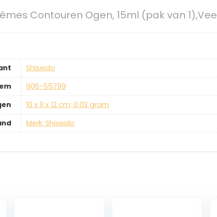
èmes Contouren Ogen, 15ml (pak van 1),Veel
ant
‎Shiseido
tem
‎906-55799
gen
‎10 x 11 x 12 cm; 0.03 gram
and
Merk: Shiseido