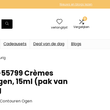
Nieuws en blogs lezen
0
Vergelijken
verlanglijst
Cadeausets
Deal van de dag
Blogs
urig
6-55799 Crèmes
en, 15ml (pak van
g
s Contouren Ogen