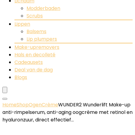
Lichaam
Modderbaden
Scrubs
Lippen
Balsems
Lip plumpers
Make-upremovers
Hals en decolleté
Cadeausets
Deal van de dag
Blogs
Home
Shop
Ogen
Crème
WUNDER2 Wunderlift Make-up
anti-rimpelserum, anti-aging oogcrème met retinol en
hyaluronzuur, direct effectief…