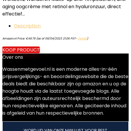
aging oogcrème met retinol en hyaluronzuur, direct
effectief…
Description
Amazon.nl Price:
€
49.79
(as of 09/04/2023 21:06 PST-
Details
)
KOOP PRODUCT
Over ons
Wassenmetgevoel.nl is een moderne alles-in-één
prijsvergelijkings- en beoordelingswebsite die de beste
deals biedt die beschikbaar zijn op amazon en u op de
hoogte houdt via de laatst toegevoegde blogs. Alle
afbeeldingen zijn auteursrechtelijk beschermd door
hun respectievelijke eigenaren. Alle geciteerde inhoud
is afgeleid van hun respectievelijke bronnen.
WORD LID VAN ONZE MAILLIJST VOOR BEST