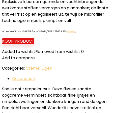
Exclusieve kleurcorrigerende en vochtinbrengende
werkzame stoffen verzorgen en gladmaken; de lichte
tint verfrist op en egaliseert uit, terwijl de microfiller-
technologie rimpels plumpt en vult.
Amazon.nl Price:
€
49.79
(as of 09/04/2023 21:06 PST-
Details
)
KOOP PRODUCT
Added to wishlist
Removed from wishlist
0
Add to compare
Categories:
Crème
,
Ogen
Description
Snelle anti-rimpelcursus. Deze fluweelzachte
oogcrème vermindert zichtbaar fijne lijntjes en
rimpels, zwellingen en donkere kringen rond de ogen.
Een zichtbaar verschil. Wunderlift bevat retinol en