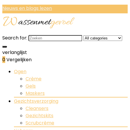
Nieuws en blogs lezen
Search for:
verlanglijst
0
Vergelijken
Ogen
Crème
Gels
Maskers
Gezichtsverzorging
Cleansers
Gezichtskits
Scrubcrème