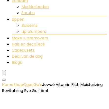
Lichaam
Modderbaden
Scrubs
Lippen
Balsems
Lip plumpers
Make-upremovers
Hals en decolleté
Cadeausets
Deal van de dag
Blogs
Home
Shop
Ogen
Gels
Jowaé Vitamin Rich Moisturizing
Revitalizing Eye Gel 15ml