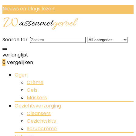
Nieuws en blogs lezen
Search for:
verlanglijst
0
Vergelijken
Ogen
Crème
Gels
Maskers
Gezichtsverzorging
Cleansers
Gezichtskits
Scrubcrème