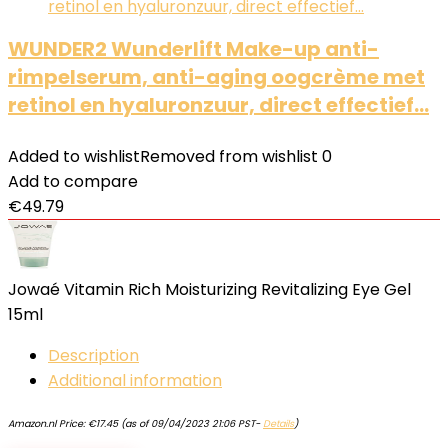
WUNDER2 Wunderlift Make-up anti-
rimpelserum, anti-aging oogcrème met
retinol en hyaluronzuur, direct effectief…
Added to wishlist
Removed from wishlist
0
Add to compare
€
49.79
Jowaé Vitamin Rich Moisturizing Revitalizing Eye Gel
15ml
Description
Additional information
Amazon.nl Price:
€
17.45
(as of 09/04/2023 21:06 PST-
Details
)