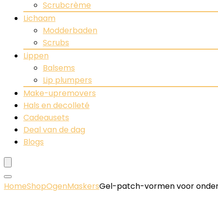
Scrubcrème
Lichaam
Modderbaden
Scrubs
Lippen
Balsems
Lip plumpers
Make-upremovers
Hals en decolleté
Cadeausets
Deal van de dag
Blogs
Home
Shop
Ogen
Maskers
Gel-patch-vormen voor onder 