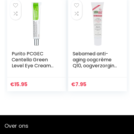
Purito PCGEC
Sebamed anti-
Centella Green
aging oogcrème
Level Eye Cream
Q10, oogverzorging
30 ml,Wit
met hyaluronzuur
en fyto-peptiden
tegen rimpels,
€
15.95
€
7.95
anti-rimpel
oogcrème…
Over ons