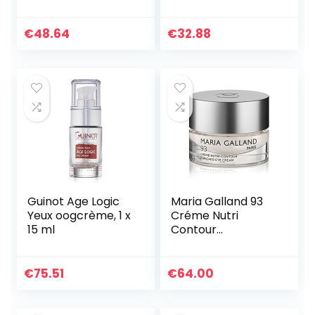
Voor Dames, Per
Stuk Verpakt (1 X
15 ml), Wit
€
48.64
€
32.88
Guinot Age Logic
Maria Galland 93
Yeux oogcrème, 1 x
Créme Nutri
15 ml
Contour
oogverzorging, 15
ml
€
75.51
€
64.00