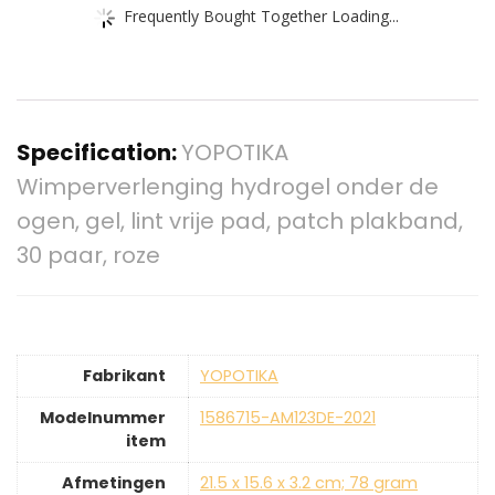
Frequently Bought Together Loading...
Specification:
YOPOTIKA
Wimperverlenging hydrogel onder de
ogen, gel, lint vrije pad, patch plakband,
30 paar, roze
Fabrikant
‎YOPOTIKA
Modelnummer
‎1586715-AM123DE-2021
item
Afmetingen
‎21.5 x 15.6 x 3.2 cm; 78 gram