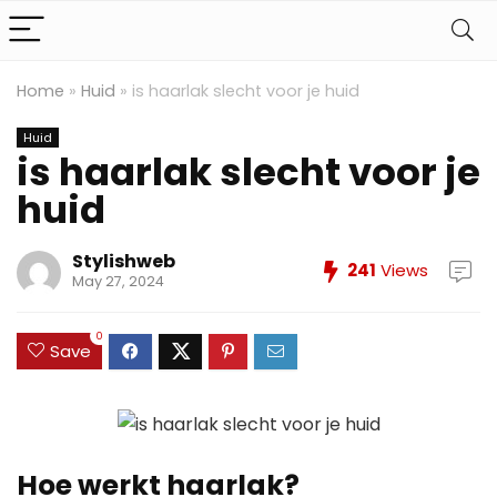
Home
»
Huid
»
is haarlak slecht voor je huid
Huid
is haarlak slecht voor je
huid
Stylishweb
241
Views
May 27, 2024
0
Save
Hoe werkt haarlak?