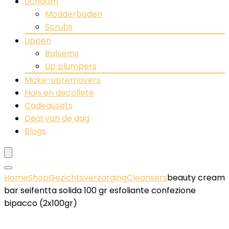
Lichaam
Modderbaden
Scrubs
Lippen
Balsems
Lip plumpers
Make-upremovers
Hals en decolleté
Cadeausets
Deal van de dag
Blogs
Home
Shop
Gezichtsverzorging
Cleansers
beauty cream
bar seifentta solida 100 gr esfoliante confezione
bipacco (2x100gr)