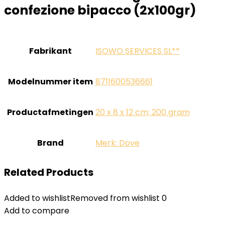
confezione bipacco (2x100gr)
Fabrikant
‎ISOWO SERVICES SL**
Modelnummer item
‎8711600536661
Productafmetingen
‎20 x 8 x 12 cm; 200 gram
Brand
Merk: Dove
Related Products
Added to wishlist
Removed from wishlist
0
Add to compare