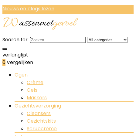
Nieuws en blogs lezen
Search for:
verlanglijst
0
Vergelijken
Ogen
Crème
Gels
Maskers
Gezichtsverzorging
Cleansers
Gezichtskits
Scrubcrème