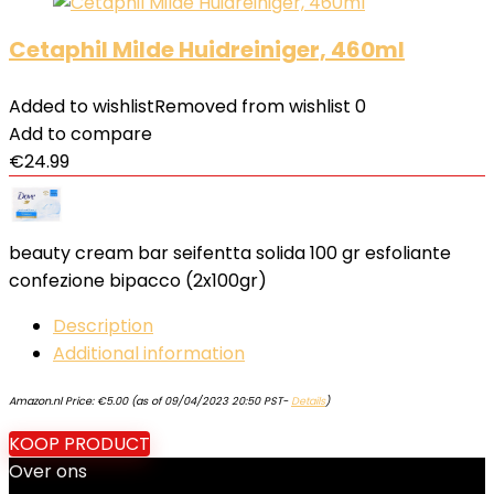
Cetaphil Milde Huidreiniger, 460ml
Added to wishlist
Removed from wishlist
0
Add to compare
€
24.99
beauty cream bar seifentta solida 100 gr esfoliante
confezione bipacco (2x100gr)
Description
Additional information
Amazon.nl Price:
€
5.00
(as of 09/04/2023 20:50 PST-
Details
)
KOOP PRODUCT
Over ons