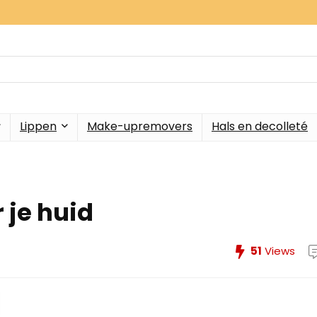
Lippen
Make-upremovers
Hals en decolleté
 je huid
51
Views