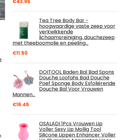
€
43.96
Tea Tree Body Bar -
hoogwaardige vaste zeep voor
verkwikkende
lichaamsreiniging, douchezeep
met theeboomolie en peeling…
€
11.50
:
DOITOOL Baden Bal Bad Spons
Douche Loofahs Bad Douche
Poef Sponge Body Exfoliërende
Douche Bal Voor Vrouwen
Mannen…
€
16.45
OSALADI 1Pcs Vrouwen Lip
Voller Sexy Lip Mollig Tool
Silicone Lippen Enhancer Voller
m