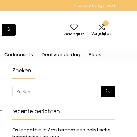
Nieuws en blogs lezen
0
Vergelijken
verlanglijst
Cadeausets
Deal van de dag
Blogs
Zoeken
recente berichten
Osteopathie in Amsterdam een holistische
benadering van zorg