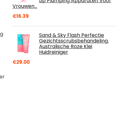
Lip Plumping Apparaten Voor
Vrouwen…
€
16.39
ng
Sand & Sky Flash Perfectie
Gezichtsscrubsbehandeling.
Australische Roze Klei
Huidreiniger
€
29.00
er