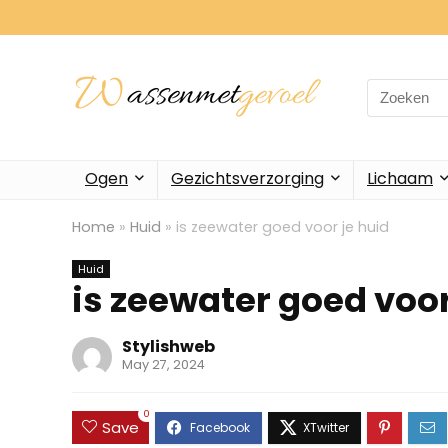
Search
for:
Ogen
Gezichtsverzorging
Lichaam
Home
»
Huid
»
is zeewater goed voor je huid
Huid
is zeewater goed voor
Stylishweb
May 27, 2024
0
Save