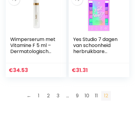
Wimperserum met
Yes Studio 7 dagen
Vitamine F 5 ml –
van schoonheid
Dermatologisch
herbruikbare
getest met
make-up remover
hoogwaardige
doeken
kwaliteit „VERY
€
34.53
€
31.31
GOOD” –
Cosmetica Made in
EU…
←
1
2
3
…
9
10
11
12