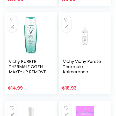
Vichy PURETE
Vichy Vichy Pureté
THERMALE OGEN
Thermale
MAKE-UP REMOVER
Kalmerende
VOOR GEVOELIGE
Reinigende
OGEN 150 ML
Micellaire Lotion
400ml
€
14.99
€
18.93