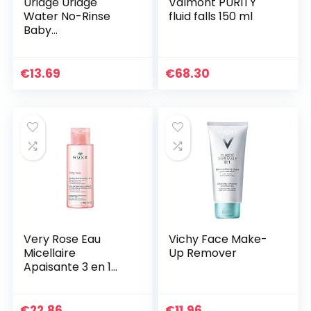
Uriage Uriage
Valmont PURITY
Water No-Rinse
fluid falls 150 ml
Baby
Reinigingswater
500 ml
€
13.69
€
68.30
Very Rose Eau
Vichy Face Make-
Micellaire
Up Remover
Apaisante 3 en 1
400 ml
€
22.86
€
11.96