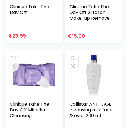
Clinique Take The
Clinique Take The
Day Off
Day Off 2-fasen
Make-up Remover,
125 ml
€
23.99
€
15.00
Clinique Take The
Collistar ANTI-AGE
Day Off Micellar
cleansing milk face
Cleansing
& eyes 200 ml
Towlettes for Face
& Eyes