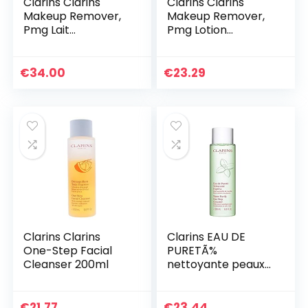
Clarins Clarins
Clarins Clarins
Makeup Remover,
Makeup Remover,
Pmg Lait
Pmg Lotion
Démaquillant, 400
Tonique, 200 ml
ml
€
34.00
€
23.29
Clarins Clarins
Clarins EAU DE
One-Step Facial
PURETÃ%
Cleanser 200ml
nettoyante peaux
mixtes ou grasses
200 ml
€
21.77
€
23.44