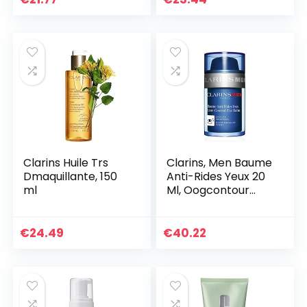
Clarins Huile Trs
Clarins, Men Baume
Dmaquillante, 150
Anti-Rides Yeux 20
ml
Ml, Oogcontour
Balsem, Veelkleurig,
U, Man
€
24.49
€
40.22