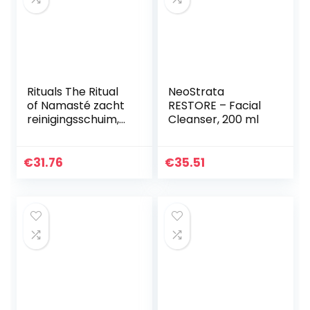
Rituals The Ritual
NeoStrata
of Namasté zacht
RESTORE – Facial
reinigingsschuim,
Cleanser, 200 ml
Purify collectie, 150
ml
€
31.76
€
35.51