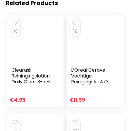
Related Products
Clearasil
L’Oreal Cerave
Reiningingslotion
Vochtige
Daily Clear 3-in-1
Reinigingslo, 473
Wash 150 ml
ml, Meerkleurig
€
4.95
€
11.59