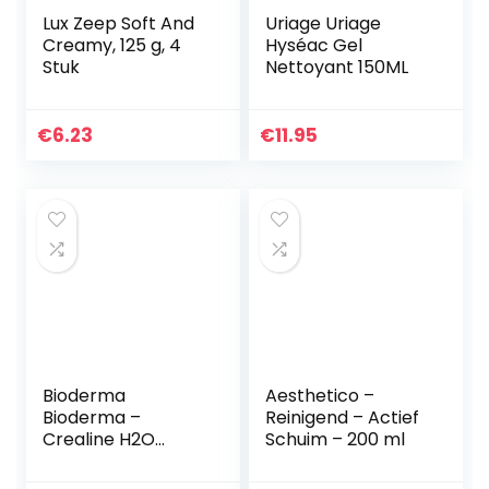
Lux Zeep Soft And
Uriage Uriage
Creamy, 125 g, 4
Hyséac Gel
Stuk
Nettoyant 150ML
€
6.23
€
11.95
Bioderma
Aesthetico –
Bioderma –
Reinigend – Actief
Crealine H2O
Schuim – 200 ml
Micelaroplossing
Voor De Gevoelige