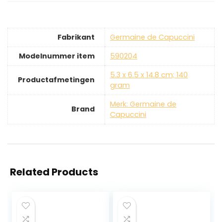
Fabrikant
‎Germaine de Capuccini
Modelnummer item
‎590204
‎5.3 x 6.5 x 14.8 cm; 140
Productafmetingen
gram
Merk: Germaine de
Brand
Capuccini
Related Products