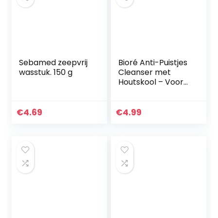
Sebamed zeepvrij
Bioré Anti-Puistjes
wasstuk. 150 g
Cleanser met
Houtskool – Voor
een Normale tot
Vette Huid – 200
Milliliter
€
4.69
€
4.99