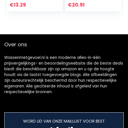
Huid- Unisex, 500
€
13.29
€
20.91
ml
Over ons
Wassenmetgevoel.nl is een moderne alles-in-één
prijsvergelijkings- en beoordelingswebsite die de beste deals
biedt die beschikbaar zijn op amazon en u op de hoogte
houdt via de laatst toegevoegde blogs. Alle afbeeldingen
zijn auteursrechtelijk beschermd door hun respectievelijke
eigenaren. Alle geciteerde inhoud is afgeleid van hun
respectievelijke bronnen.
WORD LID VAN ONZE MAILLIJST VOOR BEST