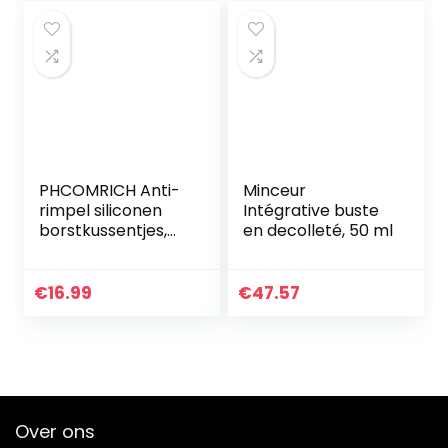
PHCOMRICH Anti-
Minceur
rimpel siliconen
Intégrative buste
borstkussentjes,
en decolleté, 50 ml
100% medische
decollette
borstkussentjes
€
16.99
€
47.57
om te voorkomen
en 2PACKS…
Over ons