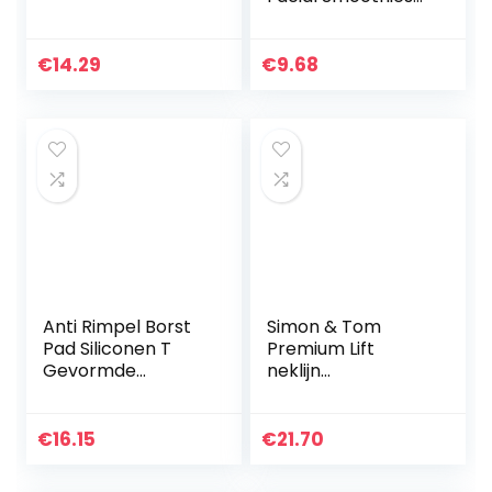
Rimpel Remover
Strips Anti Rimpel
Patches Rimpel
€
14.29
€
9.68
Behandeling
Smoothing…
Anti Rimpel Borst
Simon & Tom
Pad Siliconen T
Premium Lift
Gevormde
neklijn
Resuable Neck
Verstevigende
Anti Veroudering
Crème, verstrakt
Huid Glad Patches
& Lift de minder
€
16.15
€
21.70
voor Vrouwen 2
elastische huid op
Stks
nek en decolleté…